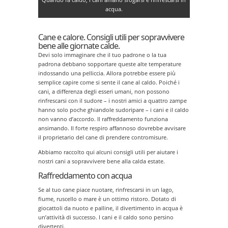
acqua.
Cane e calore. Consigli utili per sopravvivere
bene alle giornate calde.
Devi solo immaginare che il tuo padrone o la tua
padrona debbano sopportare queste alte temperature
indossando una pelliccia. Allora potrebbe essere più
semplice capire come si sente il cane al caldo. Poiché i
cani, a differenza degli esseri umani, non possono
rinfrescarsi con il sudore – i nostri amici a quattro zampe
hanno solo poche ghiandole sudoripare – i cani e il caldo
non vanno d’accordo. Il raffreddamento funziona
ansimando. Il forte respiro affannoso dovrebbe avvisare
il proprietario del cane di prendere contromisure.
Abbiamo raccolto qui alcuni consigli utili per aiutare i
nostri cani a sopravvivere bene alla calda estate.
Raffreddamento con acqua
Se al tuo cane piace nuotare, rinfrescarsi in un lago,
fiume, ruscello o mare è un ottimo ristoro. Dotato di
giocattoli da nuoto e palline, il divertimento in acqua è
un’attività di successo. I cani e il caldo sono persino
divertenti.