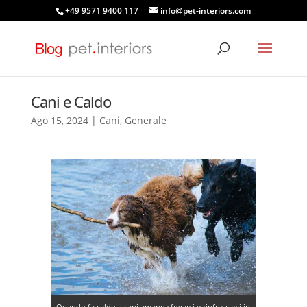
+49 9571 9400 117
info@pet-interiors.com
Cani e Caldo
Ago 15, 2024
|
Cani
,
Generale
Quando fa caldo, i cani amano sfogarsi e rinfrescarsi in