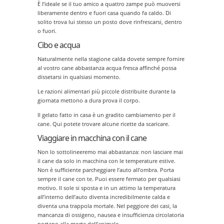
È l’ideale se il tuo amico a quattro zampe può muoversi
liberamente dentro e fuori casa quando fa caldo. Di
solito trova lui stesso un posto dove rinfrescarsi, dentro
o fuori.
Cibo e acqua
Naturalmente nella stagione calda dovete sempre fornire
al vostro cane abbastanza acqua fresca affinché possa
dissetarsi in qualsiasi momento.
Le razioni alimentari più piccole distribuite durante la
giornata mettono a dura prova il corpo.
Il gelato fatto in casa è un gradito cambiamento per il
cane. Qui potete trovare alcune ricette da scaricare.
Viaggiare in macchina con il cane
Non lo sottolineeremo mai abbastanza: non lasciare mai
il cane da solo in macchina con le temperature estive.
Non è sufficiente parcheggiare l’auto all’ombra. Porta
sempre il cane con te. Puoi essere fermato per qualsiasi
motivo. Il sole si sposta e in un attimo la temperatura
all’interno dell’auto diventa incredibilmente calda e
diventa una trappola mortale. Nel peggiore dei casi, la
mancanza di ossigeno, nausea e insufficienza circolatoria
portano alla morte dell’animale.