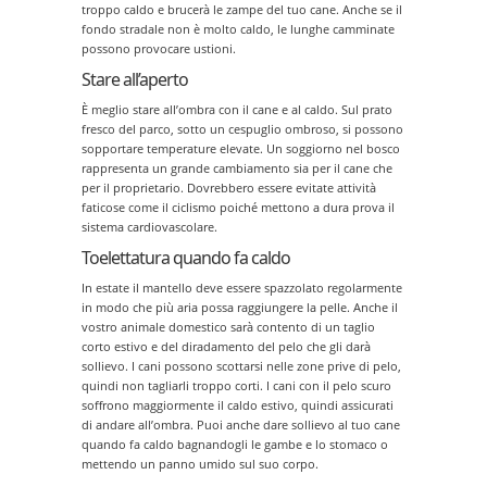
troppo caldo e brucerà le zampe del tuo cane. Anche se il
fondo stradale non è molto caldo, le lunghe camminate
possono provocare ustioni.
Stare all’aperto
È meglio stare all’ombra con il cane e al caldo. Sul prato
fresco del parco, sotto un cespuglio ombroso, si possono
sopportare temperature elevate. Un soggiorno nel bosco
rappresenta un grande cambiamento sia per il cane che
per il proprietario. Dovrebbero essere evitate attività
faticose come il ciclismo poiché mettono a dura prova il
sistema cardiovascolare.
Toelettatura quando fa caldo
In estate il mantello deve essere spazzolato regolarmente
in modo che più aria possa raggiungere la pelle. Anche il
vostro animale domestico sarà contento di un taglio
corto estivo e del diradamento del pelo che gli darà
sollievo. I cani possono scottarsi nelle zone prive di pelo,
quindi non tagliarli troppo corti. I cani con il pelo scuro
soffrono maggiormente il caldo estivo, quindi assicurati
di andare all’ombra. Puoi anche dare sollievo al tuo cane
quando fa caldo bagnandogli le gambe e lo stomaco o
mettendo un panno umido sul suo corpo.