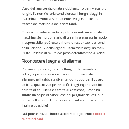
L’uso dell’aria condizionata è obbligatorio per i viaggi più
lunghi. Se non c’è l’aria condizionata, i lunghi viaggi in
macchina devono assolutamente svolgersi nelle ore
fresche del mattino o della sera tardi.
Chiama immediatamente la polizia se noti un animale in
macchina. Se il proprietario di un animale agisce in modo
irresponsabile, può essere ritenuto responsabile ai sensi
della Sezione 17 della legge sul benessere degli animali.
Esiste il rischio di multe e/o pena detentiva fino a 3 anni.
Riconoscere i segnali di allarme
L’ansimare pesante, il collo allungato, lo sguardo vitreo e
la lingua profondamente rossa sono un segnale di
allarme che il caldo sta diventando troppo per il vostro
amico a quattro zampe. Se a ciò si aggiungono vomito,
perdita di equilibrio e perdita di coscienza, il cane ha
subito un colpo di calore, che nel peggiore dei casi può
portare alla morte. È necessario consultare un veterinario
il prima possibile!
Qui potete trovare informazioni sull’argomento
Colpo di
calore nei cani.