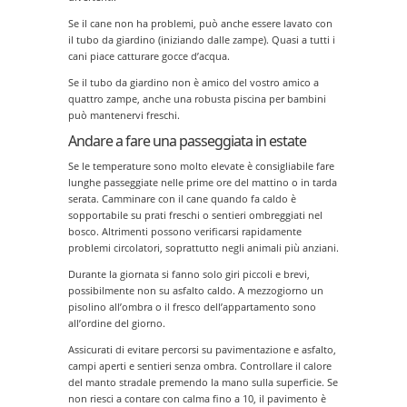
Se il cane non ha problemi, può anche essere lavato con
il tubo da giardino (iniziando dalle zampe). Quasi a tutti i
cani piace catturare gocce d’acqua.
Se il tubo da giardino non è amico del vostro amico a
quattro zampe, anche una robusta piscina per bambini
può mantenervi freschi.
Andare a fare una passeggiata in estate
Se le temperature sono molto elevate è consigliabile fare
lunghe passeggiate nelle prime ore del mattino o in tarda
serata. Camminare con il cane quando fa caldo è
sopportabile su prati freschi o sentieri ombreggiati nel
bosco. Altrimenti possono verificarsi rapidamente
problemi circolatori, soprattutto negli animali più anziani.
Durante la giornata si fanno solo giri piccoli e brevi,
possibilmente non su asfalto caldo. A mezzogiorno un
pisolino all’ombra o il fresco dell’appartamento sono
all’ordine del giorno.
Assicurati di evitare percorsi su pavimentazione e asfalto,
campi aperti e sentieri senza ombra. Controllare il calore
del manto stradale premendo la mano sulla superficie. Se
non riesci a contare con calma fino a 10, il pavimento è