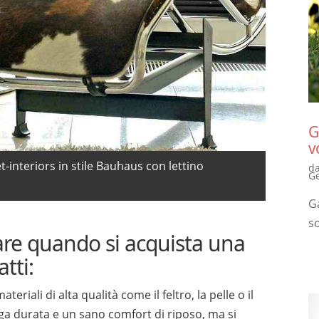
G
v
t-interiors in stile Bauhaus con lettino
d
G
Ga
so
are quando si acquista una
tti:
materiali di alta qualità come il feltro, la pelle o il
ga durata e un sano comfort di riposo, ma si