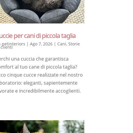
uccie per cani di piccola taglia
a
petinteriors
|
Ago 7, 2026
|
Cani
,
Storie
 clienti
erchi una cuccia che garantisca
mfort al tuo cane di piccola taglia?
cco cinque cucce realizzate nel nostro
aboratorio: eleganti, sapientemente
vorate e incredibilmente accoglienti.