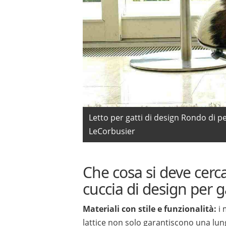
Letto per gatti di design Rondo di pe
LeCorbusier
Che cosa si deve cerc
cuccia di design per ga
Materiali con stile e funzionalità:
i 
lattice non solo garantiscono una lun