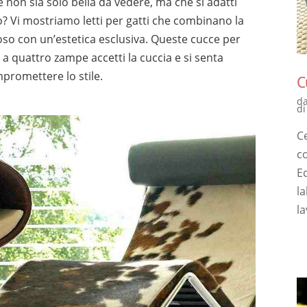
 non sia solo bella da vedere, ma che si adatti
o? Vi mostriamo letti per gatti che combinano la
iposo con un’estetica esclusiva. Queste cucce per
 a quattro zampe accetti la cuccia e si senta
promettere lo stile.
C
d
di
C
co
E
l
la