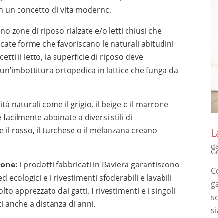
 un concetto di vita moderno.
ono zone di riposo rialzate e/o letti chiusi che
ercate forme che favoriscano le naturali abitudini
etti il letto, la superficie di riposo deve
 un’imbottitura ortopedica in lattice che funga da
ità naturali come il grigio, il beige o il marrone
acilmente abbinate a diversi stili di
il rosso, il turchese o il melanzana creano
L
d
G
ione:
i prodotti fabbricati in Baviera garantiscono
Co
d ecologici e i rivestimenti sfoderabili e lavabili
g
o apprezzato dai gatti. I rivestimenti e i singoli
s
 anche a distanza di anni.
si