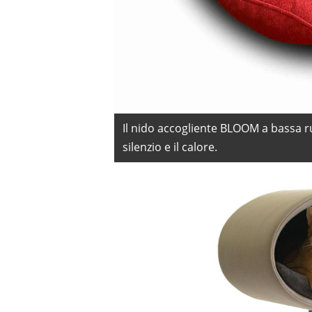
Il nido accogliente BLOOM a bassa ru
silenzio e il calore.