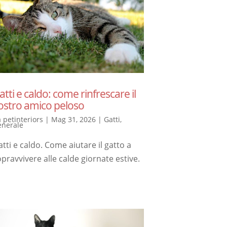
atti e caldo: come rinfrescare il
ostro amico peloso
a
petinteriors
|
Mag 31, 2026
|
Gatti
,
enerale
tti e caldo. Come aiutare il gatto a
pravvivere alle calde giornate estive.