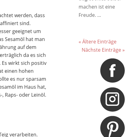
machen ist eine
Freude. …
eachtet werden, dass
affiniert sind.
besser geeignet um
Das Sesamöl hat man
« Ältere Einträge
nährung auf dem
Nächste Einträge »
erträglich da es sich
 Es wirkt sich positiv
hat einen hohen
ollte es nur sparsam
Sesamöl im Haus hat,
-, Raps- oder Leinöl.
Teig verarbeiten.