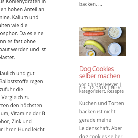
us Kohlehydraten in
backen. …
nen hohen Anteil an
mine. Kalium und
ten wie die
osphor. Da es eine
nn es fast ohne
ebaut werden und ist
lastet.
Dog Cookies
daulich und gut
selber machen
allaststoffe regen
von
Christel Meyer
|
Feb. 12, 2018
|
Nicht
zufuhr die
kategorisiert
,
Rezepte
 Vergleich zu
Kuchen und Torten
rten den höchsten
backen ist nicht
um, Vitamine der B-
gerade meine
hor, Zink und
Leidenschaft. Aber
ür Ihren Hund leicht
dog cookies selber