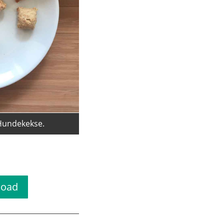
 Hundekekse.
t
load