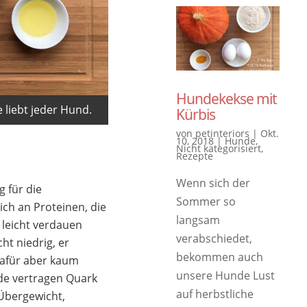
Hundekekse mit
liebt jeder Hund.
Kürbis
von
petinteriors
|
Okt.
10, 2018
|
Hunde
,
Nicht kategorisiert
,
Rezepte
Wenn sich der
g für die
Sommer so
ch an Proteinen, die
langsam
 leicht verdauen
verabschiedet,
ht niedrig, er
bekommen auch
dafür aber kaum
unsere Hunde Lust
de vertragen Quark
auf herbstliche
 Übergewicht,