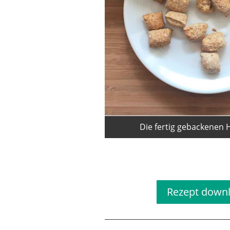
Die fertig gebackenen
Rezep
Rezept down