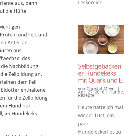
Leckereien.
riante aus, dann
f die Hüfte.
wichtigen
 Protein und Fett und
en Anteil an
äuren aus.
fwechsel des
Selbstgebacken
 die Nachbildung
er Hundekeks
ie Zellbildung an.
mit Quark und Ei
rleihen dem Fell
von
Christel Meyer
|
 Eidotter enthaltene
Apr. 27, 2018
|
Hunde
,
Rezepte
n für die Zellbildung
 dem Hund nur
Heute hatte ich mal
ll, im Hundekeks
wieder Lust, ein
paar
Hundeleckerlies zu