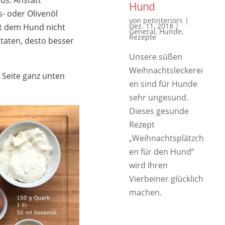
us. Anstatt
Hund
- oder Olivenöl
von
petinteriors
|
Dez. 11, 2018
|
t dem Hund nicht
General
,
Hunde
,
Rezepte
utaten, desto besser
Unsere süßen
Weihnachtsleckerei
 Seite ganz unten
en sind für Hunde
sehr ungesund.
Dieses gesunde
Rezept
„Weihnachtsplätzch
en für den Hund“
wird Ihren
Vierbeiner glücklich
machen.