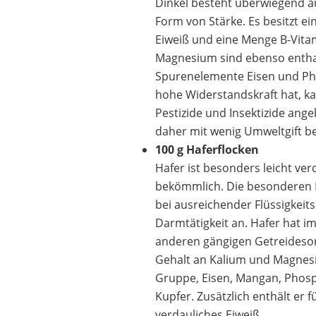
Dinkel besteht überwiegend a
Form von Stärke. Es besitzt ei
Eiweiß und eine Menge B-Vita
Magnesium sind ebenso enthal
Spurenelemente Eisen und Ph
hohe Widerstandskraft hat, ka
Pestizide und Insektizide ang
daher mit wenig Umweltgift be
100 g Haferflocken
Hafer ist besonders leicht ver
bekömmlich. Die besonderen B
bei ausreichender Flüssigkeits
Darmtätigkeit an. Hafer hat im
anderen gängigen Getreideso
Gehalt an Kalium und Magnesi
Gruppe, Eisen, Mangan, Phosp
Kupfer. Zusätzlich enthält er f
verdauliches Eiweiß.