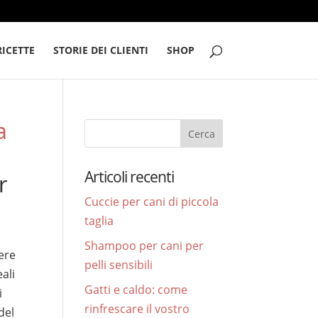
RICETTE
STORIE DEI CLIENTI
SHOP
a
Articoli recenti
r
Cuccie per cani di piccola
taglia
Shampoo per cani per
ere
pelli sensibili
ali
Gatti e caldo: come
i
rinfrescare il vostro
del