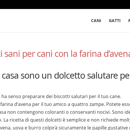
CANI
GATTI
ti sani per cani con la farina d’aven
 in casa sono un dolcetto salutare pe
i, ha senso preparare dei biscotti salutari per il tuo cane.
farina d’avena per il tuo amico a quattro zampe. Potete ess
in casa non contengono coloranti o conservanti nocivi. Sono ide
. La ricetta di questi dolcetti è semplice e non richiede molt
’avena, uova e burro colpirà sicuramente le papille gustative 