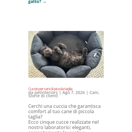
gatto?
→
Cuccie per cani di piccola taglia
da
petinteriors
|
Ago 7, 2026
|
Cani
,
Storie di clienti
Cerchi una cuccia che garantisca
comfort al tuo cane di piccola
taglia?
Ecco cinque cucce realizzate nel
nostro laboratorio: eleganti,