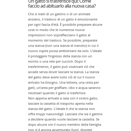
Un gatto si trasferisce qui: Come
faccio ad abituarlo alla nuova casa?
Che si tratti di un gattino o di un animale
anziano, il trasloco di un gatto è emozionante
per ogni fascia d’età. È possibile preparare alcune
cose in modo che le numerose nuove
impressioni non sopraffacciano il gatto al
momento del trasloco. Se possibile, preparate
una stanza (non una stanza di transito) in cui il
nuovo ospite possa ambientarsi da solo. L’ideale
è proteggere l’ingresso della stanza con un
recinto o una rete per cuccioli. Dopo il
trasferimento, il gatto può osservare ciò che
accade senza dover lasciare la stanza. La stanza
del gatto deve avere tutto ciò di cui il nuovo
arrivato ha bisogno. Una lettiera, una cesta per
gatti, un’area per graffiare, cibo e acqua saranno
necessari quando il gatto si trasferisce.
Non appena arrivate a casa con il vostro gatto,
lasciate la cassetta di trasporto aperta nella
stanza del gatto. L’ideale è che la stanza non
offra troppi nascondigli. Lasciate che sia il gattino
a decidere quando vuole lasciare la cassetta. Se
dopo alcune ore il nuovo membro della famiglia
non si è ancora avventurato fuori, dovrete