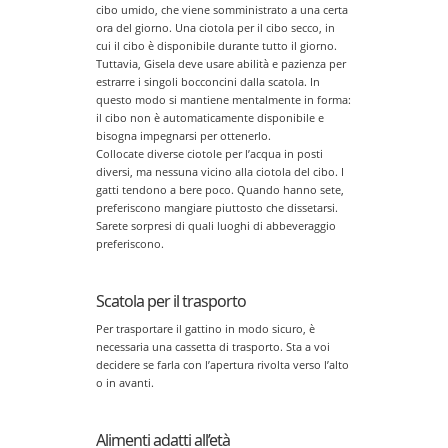
cibo umido, che viene somministrato a una certa
ora del giorno. Una ciotola per il cibo secco, in
cui il cibo è disponibile durante tutto il giorno.
Tuttavia, Gisela deve usare abilità e pazienza per
estrarre i singoli bocconcini dalla scatola. In
questo modo si mantiene mentalmente in forma:
il cibo non è automaticamente disponibile e
bisogna impegnarsi per ottenerlo.
Collocate diverse ciotole per l’acqua in posti
diversi, ma nessuna vicino alla ciotola del cibo. I
gatti tendono a bere poco. Quando hanno sete,
preferiscono mangiare piuttosto che dissetarsi.
Sarete sorpresi di quali luoghi di abbeveraggio
preferiscono.
Scatola per il trasporto
Per trasportare il gattino in modo sicuro, è
necessaria una cassetta di trasporto. Sta a voi
decidere se farla con l’apertura rivolta verso l’alto
o in avanti.
Alimenti adatti all’età