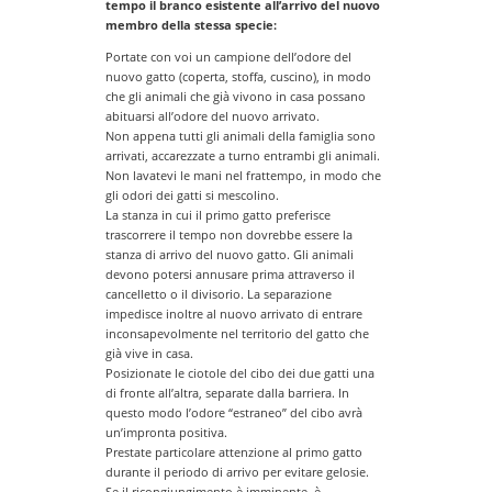
tempo il branco esistente all’arrivo del nuovo
membro della stessa specie:
Portate con voi un campione dell’odore del
nuovo gatto (coperta, stoffa, cuscino), in modo
che gli animali che già vivono in casa possano
abituarsi all’odore del nuovo arrivato.
Non appena tutti gli animali della famiglia sono
arrivati, accarezzate a turno entrambi gli animali.
Non lavatevi le mani nel frattempo, in modo che
gli odori dei gatti si mescolino.
La stanza in cui il primo gatto preferisce
trascorrere il tempo non dovrebbe essere la
stanza di arrivo del nuovo gatto. Gli animali
devono potersi annusare prima attraverso il
cancelletto o il divisorio. La separazione
impedisce inoltre al nuovo arrivato di entrare
inconsapevolmente nel territorio del gatto che
già vive in casa.
Posizionate le ciotole del cibo dei due gatti una
di fronte all’altra, separate dalla barriera. In
questo modo l’odore “estraneo” del cibo avrà
un’impronta positiva.
Prestate particolare attenzione al primo gatto
durante il periodo di arrivo per evitare gelosie.
Se il ricongiungimento è imminente, è