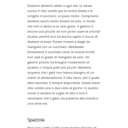
Esistono alimenti adatti a ogni età. Io stessa
cucino il cibo umido per la nostra Gisela e lo
congelo in porzioni. Le piace molto. Compriamo
alimenti secchi molto diversi tra loro, in modo
che non si abitui a un solo gusto. Il gattino è
ancora così piccolo da non poter usare la ciotola?
Questo perché non ha ancora capito il trucco di
sbattere la testa. Potete iniziare a dargli da
mangiare con un cucchiaio. Abbassate
lentamente il cucchiaio verso la ciotola finché
non sarà in grado di mangiare da solo. Un
gattino piccolo ha bisogno inizialmente di
quattro o cinque pasti più piccoli. Abbiamo
scoperto che i gatti non hanno bisogno di un
orario di alimentazione. Il cibo secco, per il quale
deve lavorare, è sempre disponibile. Gisela riceve
cibo umido una o due volte al giorno. In questo
modo si evitano le voglie di cibo e non è
necessario che il gatto sia presente alla ciotola a
una certa ora.
Spazzola
Non solo i gatti a pelo lungo hanno bisogno di