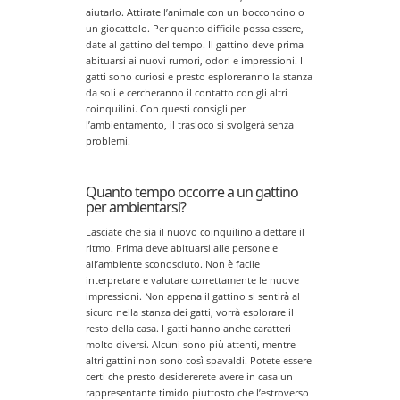
aiutarlo. Attirate l’animale con un bocconcino o
un giocattolo. Per quanto difficile possa essere,
date al gattino del tempo. Il gattino deve prima
abituarsi ai nuovi rumori, odori e impressioni. I
gatti sono curiosi e presto esploreranno la stanza
da soli e cercheranno il contatto con gli altri
coinquilini. Con questi consigli per
l’ambientamento, il trasloco si svolgerà senza
problemi.
Quanto tempo occorre a un gattino
per ambientarsi?
Lasciate che sia il nuovo coinquilino a dettare il
ritmo. Prima deve abituarsi alle persone e
all’ambiente sconosciuto. Non è facile
interpretare e valutare correttamente le nuove
impressioni. Non appena il gattino si sentirà al
sicuro nella stanza dei gatti, vorrà esplorare il
resto della casa. I gatti hanno anche caratteri
molto diversi. Alcuni sono più attenti, mentre
altri gattini non sono così spavaldi. Potete essere
certi che presto desidererete avere in casa un
rappresentante timido piuttosto che l’estroverso