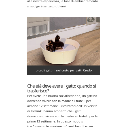
alla nostra esperienza, la fase di ambientamento
si svolgerà senza problemi.
piccoli gattini nel cesto per gatti Credo
Che età deve avere il gatto quando si
trasferisce?
Per avere una buona socializzazione, un gattino
dovrebbe vivere con la madre e i fratelli per
almeno 12 settimane. I ricercatori dell’Università
di Helsinki hanno scoperto che i gatti
dovrebbero vivere con la madre e i fratelli per le
prime 13 settimane. In questo modo si
trasformano in creature più amichevoli e con