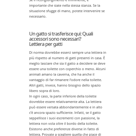
importante che siate nella stessa stanza. Se la
situazione sfugge di mano, potete intervenire se
necessario.
Un gatto si trasferisce qui: Quali
accessori sono necessari?
Lettiera per gatti
Di norma dovrebbe esserci sempre una lettiera in
più rispetto al numero di gatti presenti in casa. È
meglio lasciare che sia il gatto a decidere se deve
essere una toilette con coperchio o meno. Alcuni
animali amano la caverna, che ha anche il
vantaggio di far rimanere l’odore nella toilette.
Altri gatti, invece, hanno bisogno dello spazio
libero sopra di loro.
In ogni caso, la parte inferiore della toilette
dovrebbe essere relativamente alta. La lettiera
può essere versata abbondantemente e in alto
c’è ancora spazio sufficiente. Infatti, se il gatto
seppellisce i suoi escrementi con passione, la
lettiera non vola oltre il bordo della toilette.
Esistono anche preferenze diverse in fatto di
lettiera. Provate a scegliere quella che piace di