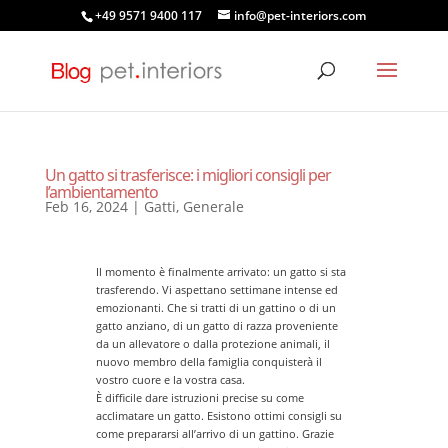
+49 9571 9400 117
info@pet-interiors.com
Un gatto si trasferisce: i migliori consigli per
l’ambientamento
Feb 16, 2024
|
Gatti
,
Generale
Il momento è finalmente arrivato: un gatto si sta
trasferendo. Vi aspettano settimane intense ed
emozionanti. Che si tratti di un gattino o di un
gatto anziano, di un gatto di razza proveniente
da un allevatore o dalla protezione animali, il
nuovo membro della famiglia conquisterà il
vostro cuore e la vostra casa.
È difficile dare istruzioni precise su come
acclimatare un gatto. Esistono ottimi consigli su
come prepararsi all’arrivo di un gattino. Grazie