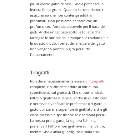
più al vostro gatto di casa. Gisela preferisce la
lettiera fine a grumi. Quando la compriamo, ci
assicuriamo che non contenga additivi
profumati. Non possiamo pensare che un
profumo così forte sia piacevole per il naso dei
gatti. Anche un tappeto sotto la toilette che
raccoglie le briciole dalle zampe si è rivelato utile.
In questo modo, i pellet della lettiera del gatto
non vengono portati in giro per tutto
l’appartamento.
Tiragraffi
Non deve necessariamente essere un
tiragraffi
completo. È sufficiente offrire al micio una
superficie su cui grattarsi. Che si tratti di sisal,
feltro o qualcosa di simile, anche in questo caso
è necessario verificare le preferenze del gatto. Il
gatto utilizzerà la superficie di graffiatura che gli
viene messa a disposizione se è comoda per lui.
La nostra prima gatta, la signora Schmitt,
preferiva il feltro e non graffiava su nient’altro,
mentre Gisela affila gli artigli solo sulla sisal.