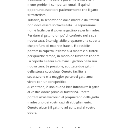
meno problemi comportamentali. È quindi
opportuno aspettare pazientemente che il gatto
si trasferisca.
Tuttavia, la separazione dalla madre e dai fratelli
non deve essere sottovalutata. La separazione
non è facile per il giovane gattino e per la madre.
Per dare al gattino un po’ di conforto nella sua
nuova casa, è consigliabile preparare una coperta
che profumi di madre e fratelli. È possibile
portare la coperta insieme alla madre e ai fratelli
per qualche tempo, in modo da trasferire l’odore.
La coperta aiuterà a calmare il gattino nella sua
nuova casa. Se possibile, adottate due gattini
della stessa cucciolata. Questo facilita la
separazione e la maggior parte dei gatti ama
vivere con un conspecifico.
Al contrario, è una buona idea introdurre il gatto
al vostro odore prima di trasferirvi. Potete
portare all’allevatore o al proprietario della gatta
madre uno dei vostri capi di abbigliamento.
Questo aiuterà il gattino ad abituarsi al vostro
odore.