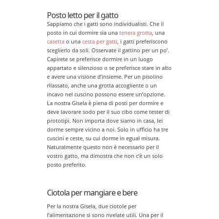
Posto letto per il gatto
Sappiamo che i gatti sono individualisti. Che il
posto in cui dormire sia una
tenera grotta
, una
casetta
o una
cesta per gatti
, i gatti preferiscono
sceglierlo da soli. Osservate il gattino per un po’.
Capirete se preferisce dormire in un luogo
appartato e silenzioso o se preferisce stare in alto
e avere una visione d’insieme. Per un pisolino
rilassato, anche una grotta accogliente o un
incavo nel cuscino possono essere un’opzione.
La nostra Gisela è piena di posti per dormire e
deve lavorare sodo per il suo cibo come tester di
prototipi. Non importa dove siamo in casa, lei
dorme sempre vicino a noi. Solo in ufficio ha tre
cuscini e ceste, su cui dorme in egual misura.
Naturalmente questo non è necessario per il
vostro gatto, ma dimostra che non c’è un solo
posto preferito.
Ciotola per mangiare e bere
Per la nostra Gisela, due ciotole per
l’alimentazione si sono rivelate utili. Una per il