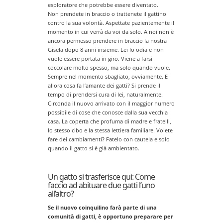
esploratore che potrebbe essere diventato.
Non prendete in braccio o trattenete il gattino
contro la sua volontà. Aspettate pazientemente il
momento in cui verrà da voi da solo. A noi non è
ancora permesso prendere in braccio la nostra
Gisela dopo 8 anni insieme. Lei lo odia e non
vuole essere portata in giro. Viene a farsi
coccolare molto spesso, ma solo quando vuole.
Sempre nel momento sbagliato, ovviamente. E
allora cosa fa l’amante dei gatti? Si prende il
tempo di prendersi cura di lei, naturalmente.
Circonda il nuovo arrivato con il maggior numero
possibile di cose che conosce dalla sua vecchia
casa. La coperta che profuma di madre e fratelli,
lo stesso cibo e la stessa lettiera familiare. Volete
fare dei cambiamenti? Fatelo con cautela e solo
quando il gatto si è già ambientato.
Un gatto si trasferisce qui: Come
faccio ad abituare due gatti l’uno
all’altro?
Se il nuovo coinquilino farà parte di una
comunità di gatti, è opportuno preparare per