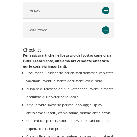
Pericolo
Assicurazione
Checklist
Per assicurarti che nel bagaglio del vostro cane ci sia
tutto l’occorrente, abbiamo brevemente annotato
qui le cose più importanti:
Documenti: Passaporto per animali domestici con stato
vaccinale, eventualmente documenti assicurativi
Numero di telefono del tuo veterinario, eventualmente
l’indirizzo di un veterinario locale
Kit di pronto soccorso per cani da viaggio: spray
antizecche e insetti, crema solare, farmaci antidiarroici
Contenitore per il trasporto o cesta per cani dotata di
coperta o cuscino preferito
Guinzaglio con collare e targhetta con recapiti nazionali