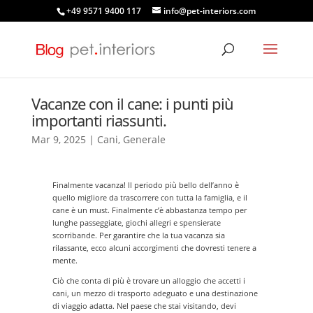
+49 9571 9400 117
info@pet-interiors.com
Vacanze con il cane: i punti più
importanti riassunti.
Mar 9, 2025
|
Cani
,
Generale
Finalmente vacanza! Il periodo più bello dell’anno è
quello migliore da trascorrere con tutta la famiglia, e il
cane è un must. Finalmente c’è abbastanza tempo per
lunghe passeggiate, giochi allegri e spensierate
scorribande. Per garantire che la tua vacanza sia
rilassante, ecco alcuni accorgimenti che dovresti tenere a
mente.
Ciò che conta di più è trovare un alloggio che accetti i
cani, un mezzo di trasporto adeguato e una destinazione
di viaggio adatta. Nel paese che stai visitando, devi