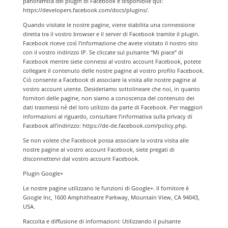
panoramica dei plugin di Facebook è disponibile qui:
https://developers.facebook.com/docs/plugins/.
Quando visitate le nostre pagine, viene stabilita una connessione
diretta tra il vostro browser e il server di Facebook tramite il plugin.
Facebook riceve così l’informazione che avete visitato il nostro sito
con il vostro indirizzo IP. Se cliccate sul pulsante “Mi piace” di
Facebook mentre siete connessi al vostro account Facebook, potete
collegare il contenuto delle nostre pagine al vostro profilo Facebook.
Ciò consente a Facebook di associare la visita alle nostre pagine al
vostro account utente. Desideriamo sottolineare che noi, in quanto
fornitori delle pagine, non siamo a conoscenza del contenuto dei
dati trasmessi né del loro utilizzo da parte di Facebook. Per maggiori
informazioni al riguardo, consultare l’informativa sulla privacy di
Facebook all’indirizzo: https://de-de.facebook.com/policy.php.
Se non volete che Facebook possa associare la vostra visita alle
nostre pagine al vostro account Facebook, siete pregati di
disconnettervi dal vostro account Facebook.
Plugin Google+
Le nostre pagine utilizzano le funzioni di Google+. Il fornitore è
Google Inc, 1600 Amphitheatre Parkway, Mountain View, CA 94043,
USA.
Raccolta e diffusione di informazioni: Utilizzando il pulsante