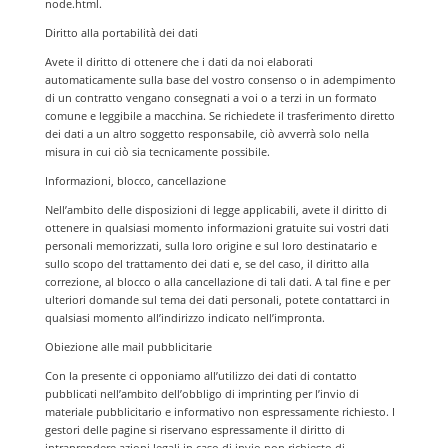
node.html.
Diritto alla portabilità dei dati
Avete il diritto di ottenere che i dati da noi elaborati
automaticamente sulla base del vostro consenso o in adempimento
di un contratto vengano consegnati a voi o a terzi in un formato
comune e leggibile a macchina. Se richiedete il trasferimento diretto
dei dati a un altro soggetto responsabile, ciò avverrà solo nella
misura in cui ciò sia tecnicamente possibile.
Informazioni, blocco, cancellazione
Nell’ambito delle disposizioni di legge applicabili, avete il diritto di
ottenere in qualsiasi momento informazioni gratuite sui vostri dati
personali memorizzati, sulla loro origine e sul loro destinatario e
sullo scopo del trattamento dei dati e, se del caso, il diritto alla
correzione, al blocco o alla cancellazione di tali dati. A tal fine e per
ulteriori domande sul tema dei dati personali, potete contattarci in
qualsiasi momento all’indirizzo indicato nell’impronta.
Obiezione alle mail pubblicitarie
Con la presente ci opponiamo all’utilizzo dei dati di contatto
pubblicati nell’ambito dell’obbligo di imprinting per l’invio di
materiale pubblicitario e informativo non espressamente richiesto. I
gestori delle pagine si riservano espressamente il diritto di
intraprendere azioni legali in caso di invio non richiesto di