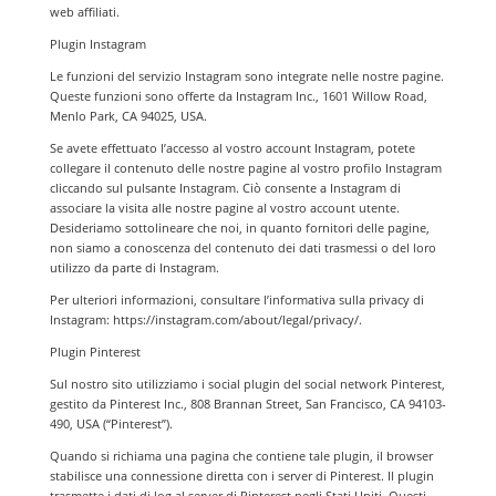
web affiliati.
Plugin Instagram
Le funzioni del servizio Instagram sono integrate nelle nostre pagine.
Queste funzioni sono offerte da Instagram Inc., 1601 Willow Road,
Menlo Park, CA 94025, USA.
Se avete effettuato l’accesso al vostro account Instagram, potete
collegare il contenuto delle nostre pagine al vostro profilo Instagram
cliccando sul pulsante Instagram. Ciò consente a Instagram di
associare la visita alle nostre pagine al vostro account utente.
Desideriamo sottolineare che noi, in quanto fornitori delle pagine,
non siamo a conoscenza del contenuto dei dati trasmessi o del loro
utilizzo da parte di Instagram.
Per ulteriori informazioni, consultare l’informativa sulla privacy di
Instagram: https://instagram.com/about/legal/privacy/.
Plugin Pinterest
Sul nostro sito utilizziamo i social plugin del social network Pinterest,
gestito da Pinterest Inc., 808 Brannan Street, San Francisco, CA 94103-
490, USA (“Pinterest”).
Quando si richiama una pagina che contiene tale plugin, il browser
stabilisce una connessione diretta con i server di Pinterest. Il plugin
trasmette i dati di log al server di Pinterest negli Stati Uniti. Questi