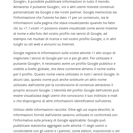
Google+, è possibile pubblicare informazioni in tutto il mondo.
Attraverso il pulsante Google+, voi e altri utenti ricevete contenuti
personalizzati da Google e dai nostri partner. Google memorizza sia
l’informazione che l’utente ha dato +1 per un contenuto, sia le
informazioni sulla pagina che stava visualizzando quando ha fatto
clic su +1. I vostri +1 possono essere visualizzati come avvisi insieme
al nome e alla foto del vostro profilo nei servizi di Google, ad
esempio nei risultati di ricerca o nel vostro profilo Google, o in altri
luoghi su siti web e annunci su Internet.
Google registra le informazioni sulle vostre attività +1 allo scopo di
migliorare i servizi di Google per voi e per gli altri. Per utilizzare il
pulsante Google+, è necessario avere un profilo Google pubblico e
visibile a livello globale, che deve contenere almeno il nome scelto
per il profilo. Questo nome viene utilizzato in tutti i servizi Google. In
alcuni casi, questo nome può anche sostituire un altro nome
utilizzato dall’utente per la condivisione di contenuti attraverso il
proprio account Google. L’identità del profilo Google dell’utente può
essere visualizzata dagli utenti che conoscono il suo indirizzo e-mail
o che dispongono di altre informazioni identificative sull’utente.
Utilizzo delle informazioni raccolte: Oltre agli usi sopra descritti, le
informazioni fornite dall’utente saranno utilizzate in conformità con
l’informativa sulla privacy di Google applicabile. Google può
pubblicare statistiche aggregate sulle attività +1 degli utenti o
condividerle con gli utenti e i partner, come editori, inserzionisti o siti