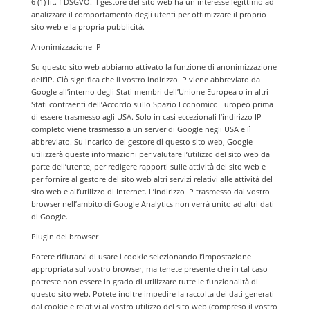
6 (1) lit. f DSGVO. Il gestore del sito web ha un interesse legittimo ad
analizzare il comportamento degli utenti per ottimizzare il proprio
sito web e la propria pubblicità.
Anonimizzazione IP
Su questo sito web abbiamo attivato la funzione di anonimizzazione
dell’IP. Ciò significa che il vostro indirizzo IP viene abbreviato da
Google all’interno degli Stati membri dell’Unione Europea o in altri
Stati contraenti dell’Accordo sullo Spazio Economico Europeo prima
di essere trasmesso agli USA. Solo in casi eccezionali l’indirizzo IP
completo viene trasmesso a un server di Google negli USA e lì
abbreviato. Su incarico del gestore di questo sito web, Google
utilizzerà queste informazioni per valutare l’utilizzo del sito web da
parte dell’utente, per redigere rapporti sulle attività del sito web e
per fornire al gestore del sito web altri servizi relativi alle attività del
sito web e all’utilizzo di Internet. L’indirizzo IP trasmesso dal vostro
browser nell’ambito di Google Analytics non verrà unito ad altri dati
di Google.
Plugin del browser
Potete rifiutarvi di usare i cookie selezionando l’impostazione
appropriata sul vostro browser, ma tenete presente che in tal caso
potreste non essere in grado di utilizzare tutte le funzionalità di
questo sito web. Potete inoltre impedire la raccolta dei dati generati
dal cookie e relativi al vostro utilizzo del sito web (compreso il vostro