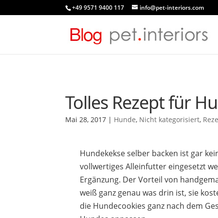
+49 9571 9400 117
info@pet-interiors.com
Tolles Rezept für H
Mai 28, 2017
|
Hunde
,
Nicht kategorisiert
,
Rez
Hundekekse selber backen ist gar kei
vollwertiges Alleinfutter eingesetzt 
Ergänzung. Der Vorteil von handgema
weiß ganz genau was drin ist, sie ko
die Hundecookies ganz nach dem Ges