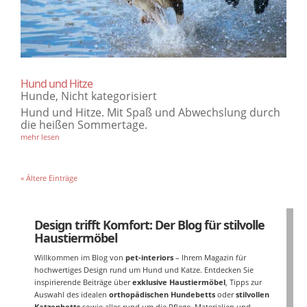
Hund und Hitze
Hunde
,
Nicht kategorisiert
Hund und Hitze. Mit Spaß und Abwechslung durch
die heißen Sommertage.
mehr lesen
« Ältere Einträge
Design trifft Komfort: Der Blog für stilvolle
Haustiermöbel
Willkommen im Blog von
pet-interiors
– Ihrem Magazin für
hochwertiges Design rund um Hund und Katze. Entdecken Sie
inspirierende Beiträge über
exklusive Haustiermöbel
, Tipps zur
Auswahl des idealen
orthopädischen Hundebetts
oder
stilvollen
Katzenbetts
sowie alles rund um die Pflege, Materialien und