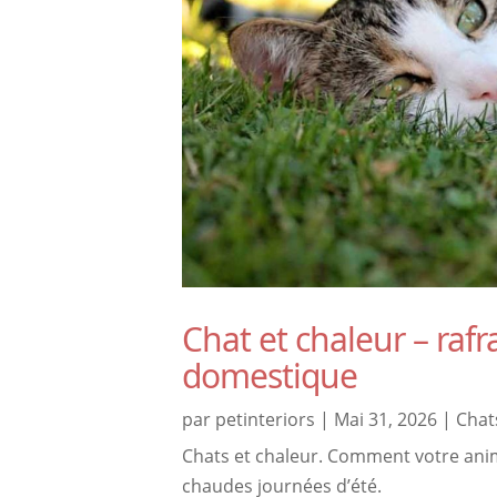
Chat et chaleur – raf
domestique
par
petinteriors
|
Mai 31, 2026
|
Chat
Chats et chaleur. Comment votre ani
chaudes journées d’été.