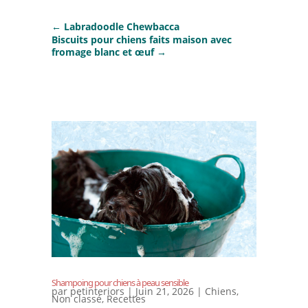
←
Labradoodle Chewbacca
Biscuits pour chiens faits maison avec
fromage blanc et œuf
→
Shampoing pour chiens à peau sensible
par
petinteriors
|
Juin 21, 2026
|
Chiens
,
Non classé
,
Recettes