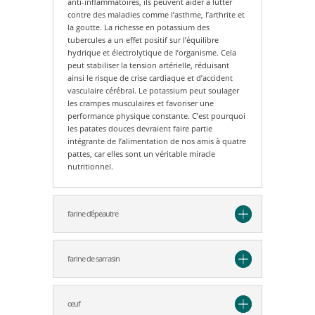
anti-inflammatoires, ils peuvent aider à lutter
contre des maladies comme l’asthme, l’arthrite et
la goutte. La richesse en potassium des
tubercules a un effet positif sur l’équilibre
hydrique et électrolytique de l’organisme. Cela
peut stabiliser la tension artérielle, réduisant
ainsi le risque de crise cardiaque et d’accident
vasculaire cérébral. Le potassium peut soulager
les crampes musculaires et favoriser une
performance physique constante. C’est pourquoi
les patates douces devraient faire partie
intégrante de l’alimentation de nos amis à quatre
pattes, car elles sont un véritable miracle
nutritionnel.
farine d'épeautre
farine de sarrasin
œuf