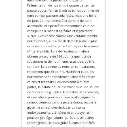
aussi) mérite une place de choix dans
l’alimentation de nos amis à quatre pattes. La
patate douce n’a rien à voir avec nos pommes de
terre et n’est pas une solanacée, mais une belle-
de-jour. Contrairement à la pomme de terre
allemande, elle peut être consommée crue. Sa
chair jaune à rose est agréable et légèrement
sucrée. Considérée comme une véritable bombe
nutritionnelle, elle a été déclarée légume le plus
riche en nutriments par le Centre pour la science
d’intérêt public. Lors de l’évaluation, elle a
obtenu un score de 184 pour la quantité de
substances et de nutriments essentiels qu’elle
contient. La pomme de terre, en comparaison,
n’a obtenu que 83 points. Hachée et cuite, les
nutriments sont parfaitement absorbés par les
chiens et les chats. Pour nos amis à quatre
pattes, la patate douce est avant tout une source
de fibres et de glucides. Alternative sans céréales,
elle est idéale pour les animaux allergiques. Le
caïapo, contenu dans la patate douce, régule la
glycémie et le cholestérol. Les puissants
antioxydants caroténoïdes et anthocyanes
peuvent protéger contre les lésions cellulaires
cancérigènes. De plus, grâce à leurs propriétés