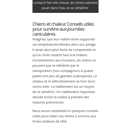
Lorsqu’il fait très chaud, les chiens adorent
jouer dans l’eau et se rafraîchir.
Chiens et chaleur. Conseils utiles
pour survivre aux journées
caniculaires.
Imaginez que leur maître doive supporter
ces températures élevées dans son pelage.
Il serait alors plus facile de comprendre ce
qu’un chien ressent face à la chaleur.
Contrairement aux humains, les chiens ne
peuvent pas se rafraîchir par la
transpiration (nos compagnons à quatre
pattes ont peu de glandes sudoripares). La
chaleur et le refroidissement se font donc
moins bien. Le halètement est un moyen
de se rafraîchir. Un halètement important
devrait inciter le maître à prendre des
mesures préventives.
Nous avons rassemblé ici quelques conseils
utiles pour aider nos chiens à survivre aux
fortes chaleurs de l’été.