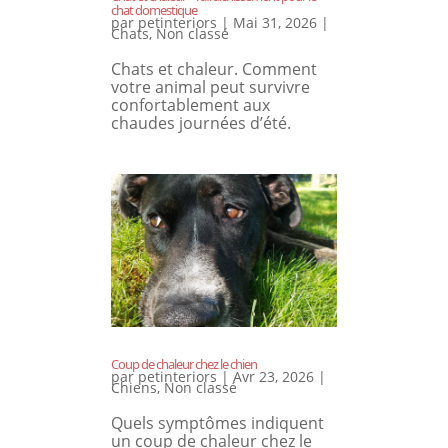
chat domestique
par
petinteriors
|
Mai 31, 2026
|
Chats
,
Non classé
Chats et chaleur. Comment
votre animal peut survivre
confortablement aux
chaudes journées d’été.
Coup de chaleur chez le chien
par
petinteriors
|
Avr 23, 2026
|
Chiens
,
Non classé
Quels symptômes indiquent
un coup de chaleur chez le