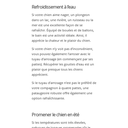
Refroidissement à l’eau
Si votre chien aime nager, un plongeon
dans un lac, une rivière, un ruisseau ou la
mer est une excellente façon de se
rafraîchir. Équipé de bouées et de ballons,
le bain est une activité idéale. Ainsi, il
apprécie la chaleur et le plaisir du chien.
Si votre chien n’y voit pas d’inconvénient,
vous pouvez également l’arroser avec le
tuyau d’arrosage (en commençant par ses
pattes). Récupérer les gouttes d’eau est un
plaisir que presque tous les chiens
apprécient.
Si le tuyau d’arrosage n’est pas le préféré de
votre compagnon à quatre pattes, une
pataugeoire robuste offre également une
option rafraîchissante.
Promener le chien en été
Si les températures sont très élevées,
prévoyez de longues promenades tôt le