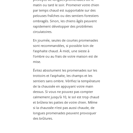
matin ou tard le soir. Promener votre chien
par temps chaud est supportable sur des
pelouses fraîches ou des sentiers forestiers
ombragés. Sinon, les chiens âgés peuvent
rapidement développer des problèmes
circulatoires.
En journée, seules de courtes promenades
sont recommandées, si possible loin de
l’asphalte chaud. À midi, une sieste à
l’ombre ou au frais de votre maison est de
mise.
Évitez absolument les promenades sur les
trottoirs et l’asphalte, les champs et les
sentiers sans ombre. Vérifiez la température
de la chaussée en appuyant votre main
dessus. Si vous ne pouvez pas compter
calmement jusqu’à 10, le sol est trop chaud
et brûlera les pattes de votre chien. Même
si la chaussée n’est pas aussi chaude, de
longues promenades peuvent provoquer
des brûlures.