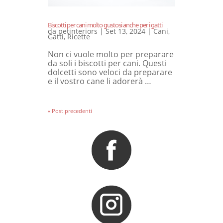
Biscotti per cani molto gustosi anche per i gatti
da
petinteriors
|
Set 13, 2024
|
Cani
,
Gatti
,
Ricette
Non ci vuole molto per preparare
da soli i biscotti per cani. Questi
dolcetti sono veloci da preparare
e il vostro cane li adorerà …
« Post precedenti