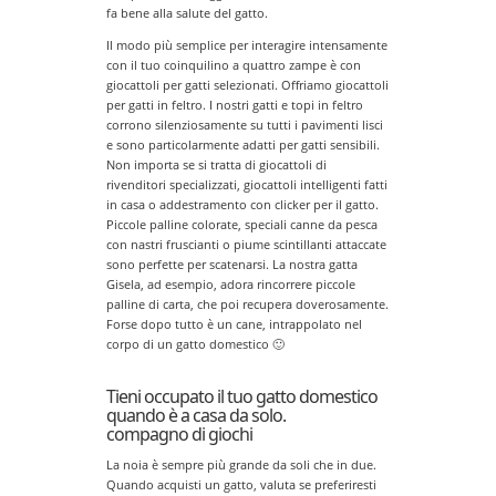
fa bene alla salute del gatto.
Il modo più semplice per interagire intensamente
con il tuo coinquilino a quattro zampe è con
giocattoli per gatti selezionati. Offriamo giocattoli
per gatti in feltro. I nostri gatti e topi in feltro
corrono silenziosamente su tutti i pavimenti lisci
e sono particolarmente adatti per gatti sensibili.
Non importa se si tratta di giocattoli di
rivenditori specializzati, giocattoli intelligenti fatti
in casa o addestramento con clicker per il gatto.
Piccole palline colorate, speciali canne da pesca
con nastri fruscianti o piume scintillanti attaccate
sono perfette per scatenarsi. La nostra gatta
Gisela, ad esempio, adora rincorrere piccole
palline di carta, che poi recupera doverosamente.
Forse dopo tutto è un cane, intrappolato nel
corpo di un gatto domestico 🙂
Tieni occupato il tuo gatto domestico
quando è a casa da solo.
compagno di giochi
La noia è sempre più grande da soli che in due.
Quando acquisti un gatto, valuta se preferiresti