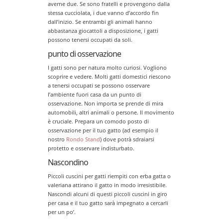
averne due. Se sono fratelli e provengono dalla
stessa cucciolata, i due vanno d’accordo fin
dall’inizio. Se entrambi gli animali hanno
abbastanza giocattoli a disposizione, i gatti
possono tenersi occupati da soli.
punto di osservazione
I gatti sono per natura molto curiosi. Vogliono
scoprire e vedere. Molti gatti domestici riescono
a tenersi occupati se possono osservare
l’ambiente fuori casa da un punto di
osservazione. Non importa se prende di mira
automobili, altri animali o persone. Il movimento
è cruciale. Prepara un comodo posto di
osservazione per il tuo gatto (ad esempio il
nostro
Rondo Stand
) dove potrà sdraiarsi
protetto e osservare indisturbato.
Nascondino
Piccoli cuscini per gatti riempiti con erba gatta o
valeriana attirano il gatto in modo irresistibile.
Nascondi alcuni di questi piccoli cuscini in giro
per casa e il tuo gatto sarà impegnato a cercarli
per un po’.