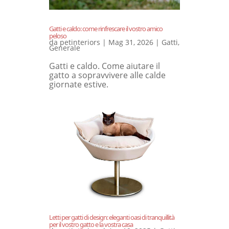
Gatti e caldo: come rinfrescare il vostro amico
peloso
da
petinteriors
|
Mag 31, 2026
|
Gatti
,
Generale
Gatti e caldo. Come aiutare il
gatto a sopravvivere alle calde
giornate estive.
Letti per gatti di design: eleganti oasi di tranquillità
per il vostro gatto e la vostra casa