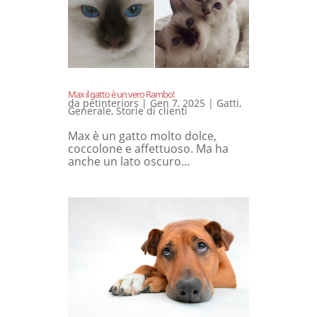
Max il gatto è un vero Rambo!
da
petinteriors
|
Gen 7, 2025
|
Gatti
,
Generale
,
Storie di clienti
Max è un gatto molto dolce,
coccolone e affettuoso. Ma ha
anche un lato oscuro…