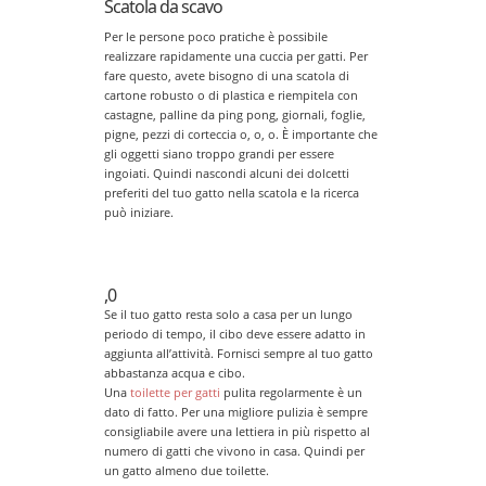
Scatola da scavo
Per le persone poco pratiche è possibile
realizzare rapidamente una cuccia per gatti. Per
fare questo, avete bisogno di una scatola di
cartone robusto o di plastica e riempitela con
castagne, palline da ping pong, giornali, foglie,
pigne, pezzi di corteccia o, o, o. È importante che
gli oggetti siano troppo grandi per essere
ingoiati. Quindi nascondi alcuni dei dolcetti
preferiti del tuo gatto nella scatola e la ricerca
può iniziare.
,0
Se il tuo gatto resta solo a casa per un lungo
periodo di tempo, il cibo deve essere adatto in
aggiunta all’attività. Fornisci sempre al tuo gatto
abbastanza acqua e cibo.
Una
toilette per gatti
pulita regolarmente è un
dato di fatto. Per una migliore pulizia è sempre
consigliabile avere una lettiera in più rispetto al
numero di gatti che vivono in casa. Quindi per
un gatto almeno due toilette.