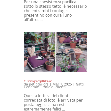
Per una coesistenza pacifica
sotto lo stesso tetto, è necessario
che entrambi i coniugi si
presentino con cura l’uno
all’altro. …
Cuscino per gatti Divan
da
petinteriors
|
Mar 7, 2025
|
Gatti
,
Generale
,
Storie di clienti
Questa lettera del cliente,
corredata di foto, è arrivata per
posta oggi e ci ha resi
estremamente felici …