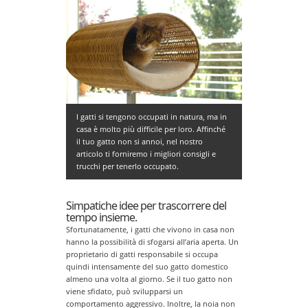
I gatti si tengono occupati in natura, ma in
casa è molto più difficile per loro. Affinché
il tuo gatto non si annoi, nel nostro
articolo ti forniremo i migliori consigli e
trucchi per tenerlo occupato.
Simpatiche idee per trascorrere del
tempo insieme.
Sfortunatamente, i gatti che vivono in casa non
hanno la possibilità di sfogarsi all’aria aperta. Un
proprietario di gatti responsabile si occupa
quindi intensamente del suo gatto domestico
almeno una volta al giorno. Se il tuo gatto non
viene sfidato, può svilupparsi un
comportamento aggressivo. Inoltre, la noia non