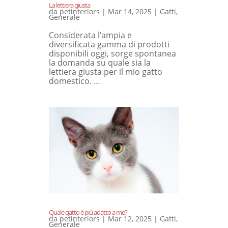
La lettiera giusta
da
petinteriors
|
Mar 14, 2025
|
Gatti
,
Generale
Considerata l’ampia e
diversificata gamma di prodotti
disponibili oggi, sorge spontanea
la domanda su quale sia la
lettiera giusta per il mio gatto
domestico. …
Quale gatto è più adatto a me?
da
petinteriors
|
Mar 12, 2025
|
Gatti
,
Generale