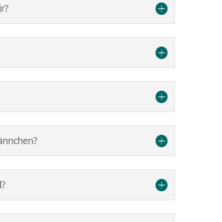
r?
Männchen?
d?