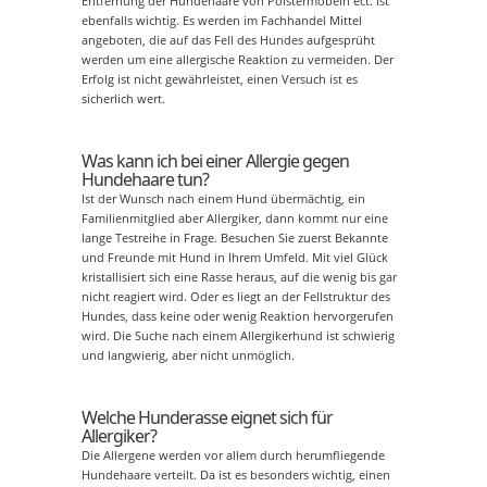
Entfernung der Hundehaare von Polstermöbeln ect. ist
ebenfalls wichtig. Es werden im Fachhandel Mittel
angeboten, die auf das Fell des Hundes aufgesprüht
werden um eine allergische Reaktion zu vermeiden. Der
Erfolg ist nicht gewährleistet, einen Versuch ist es
sicherlich wert.
Was kann ich bei einer Allergie gegen
Hundehaare tun?
Ist der Wunsch nach einem Hund übermächtig, ein
Familienmitglied aber Allergiker, dann kommt nur eine
lange Testreihe in Frage. Besuchen Sie zuerst Bekannte
und Freunde mit Hund in Ihrem Umfeld. Mit viel Glück
kristallisiert sich eine Rasse heraus, auf die wenig bis gar
nicht reagiert wird. Oder es liegt an der Fellstruktur des
Hundes, dass keine oder wenig Reaktion hervorgerufen
wird. Die Suche nach einem Allergikerhund ist schwierig
und langwierig, aber nicht unmöglich.
Welche Hunderasse eignet sich für
Allergiker?
Die Allergene werden vor allem durch herumfliegende
Hundehaare verteilt. Da ist es besonders wichtig, einen