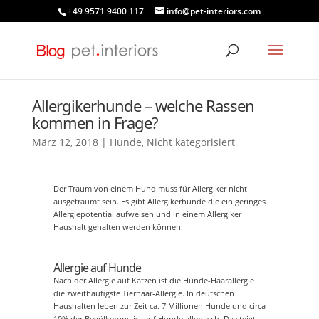
+49 9571 9400 117
info@pet-interiors.com
Allergikerhunde – welche Rassen
kommen in Frage?
März 12, 2018
|
Hunde
,
Nicht kategorisiert
Der Traum von einem Hund muss für Allergiker nicht
ausgeträumt sein. Es gibt Allergikerhunde die ein geringes
Allergiepotential aufweisen und in einem Allergiker
Haushalt gehalten werden können.
Allergie auf Hunde
Nach der Allergie auf Katzen ist die Hunde-Haarallergie
die zweithäufigste Tierhaar-Allergie. In deutschen
Haushalten leben zur Zeit ca. 7 Millionen Hunde und circa
10% der Bevölkerung ist auf Hunde allergisch. Da steigt