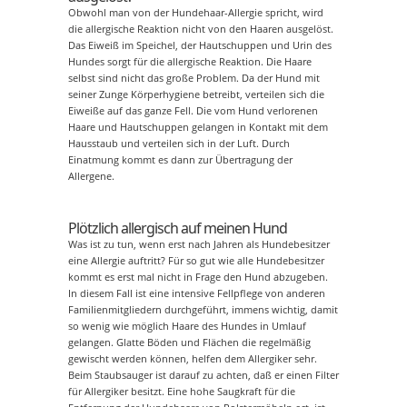
Obwohl man von der Hundehaar-Allergie spricht, wird
die allergische Reaktion nicht von den Haaren ausgelöst.
Das Eiweiß im Speichel, der Hautschuppen und Urin des
Hundes sorgt für die allergische Reaktion. Die Haare
selbst sind nicht das große Problem. Da der Hund mit
seiner Zunge Körperhygiene betreibt, verteilen sich die
Eiweiße auf das ganze Fell. Die vom Hund verlorenen
Haare und Hautschuppen gelangen in Kontakt mit dem
Hausstaub und verteilen sich in der Luft. Durch
Einatmung kommt es dann zur Übertragung der
Allergene.
Plötzlich allergisch auf meinen Hund
Was ist zu tun, wenn erst nach Jahren als Hundebesitzer
eine Allergie auftritt? Für so gut wie alle Hundebesitzer
kommt es erst mal nicht in Frage den Hund abzugeben.
In diesem Fall ist eine intensive Fellpflege von anderen
Familienmitgliedern durchgeführt, immens wichtig, damit
so wenig wie möglich Haare des Hundes in Umlauf
gelangen. Glatte Böden und Flächen die regelmäßig
gewischt werden können, helfen dem Allergiker sehr.
Beim Staubsauger ist darauf zu achten, daß er einen Filter
für Allergiker besitzt. Eine hohe Saugkraft für die