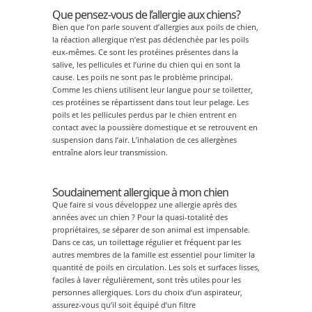
Que pensez-vous de l’allergie aux chiens?
Bien que l’on parle souvent d’allergies aux poils de chien,
la réaction allergique n’est pas déclenchée par les poils
eux-mêmes. Ce sont les protéines présentes dans la
salive, les pellicules et l’urine du chien qui en sont la
cause. Les poils ne sont pas le problème principal.
Comme les chiens utilisent leur langue pour se toiletter,
ces protéines se répartissent dans tout leur pelage. Les
poils et les pellicules perdus par le chien entrent en
contact avec la poussière domestique et se retrouvent en
suspension dans l’air. L’inhalation de ces allergènes
entraîne alors leur transmission.
Soudainement allergique à mon chien
Que faire si vous développez une allergie après des
années avec un chien ? Pour la quasi-totalité des
propriétaires, se séparer de son animal est impensable.
Dans ce cas, un toilettage régulier et fréquent par les
autres membres de la famille est essentiel pour limiter la
quantité de poils en circulation. Les sols et surfaces lisses,
faciles à laver régulièrement, sont très utiles pour les
personnes allergiques. Lors du choix d’un aspirateur,
assurez-vous qu’il soit équipé d’un filtre