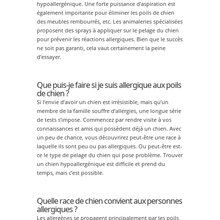
hypoallergénique. Une forte puissance d’aspiration est
également importante pour éliminer les poils de chien
des meubles rembourrés, etc. Les animaleries spécialisées
proposent des sprays à appliquer sur le pelage du chien
pour prévenir les réactions allergiques. Bien que le succès
ne soit pas garanti, cela vaut certainement la peine
d’essayer.
Que puis-je faire si je suis allergique aux poils
de chien ?
Si l’envie d’avoir un chien est irrésistible, mais qu’un
membre de la famille souffre d’allergies, une longue série
de tests s’impose. Commencez par rendre visite à vos
connaissances et amis qui possèdent déjà un chien. Avec
un peu de chance, vous découvrirez peut-être une race à
laquelle ils sont peu ou pas allergiques. Ou peut-être est-
ce le type de pelage du chien qui pose problème. Trouver
un chien hypoallergénique est difficile et prend du
temps, mais c’est possible.
Quelle race de chien convient aux personnes
allergiques ?
Les allergènes se propagent principalement par les poils