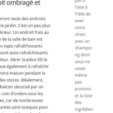
pas à
oit ombragé et
l’aise à
l’idée de
eront seuls des endroits
laver
e jardin. C’est un peu plus
votre
térieur. Un endroit frais au
chien
 de la salle de bain est
avec un
es tapis rafraîchissants
shampoi
 sont auto-rafraîchissants
ng dont
leur. Aérer la pièce tôt le
vous ne
ibue également à rafraîchir
savez
votre maison pendant la
même
des stores. Idéalement,
pas
 balcon sécurisé par un
prononc
un coin d’ombre sous les
er la liste
ntes, car de nombreuses
des
antes sont toxiques pour
ingrédien