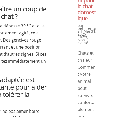
nt pour
le chat
tre un coup de
domest
chat ?
ique
le dépasse 39 °C et que
par
petinterior
s
|
Mai 31,
rtement agité, cela
2026
|
Chats
,
r. Des gencives rouge
Non
classé
tant et une position
Chats et
t d’autres signes. Si ces
chaleur.
ultez immédiatement un
Commen
t votre
adaptée est
animal
ante pour aider
peut
 tolérer la
survivre
conforta
blement
r ne pas aimer boire
aux