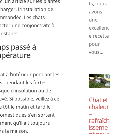
i un article sur les plantes
ts, nous
charger. L’installation de
avons
commandée. Les chats
une
cter une conjonctivite à
excellent
onstants.
e recette
pour
mps passé à
vous…
empérature
at à l’intérieur pendant les
est pendant les fortes
isque d’insolation ou de
vé. Si possible, veillez à ce
Chat et
chaleur
 tôt le matin et tard le
–
 domestiques s’en sortent
rafraîch
ment qu’il ait toujours
isseme
ns la maison.