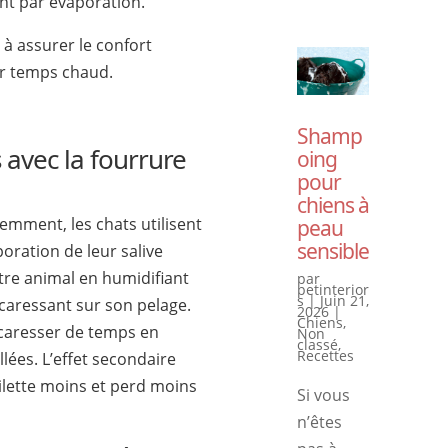
nt par évaporation.
 à assurer le confort
ar temps chaud.
Shamp
 avec la fourrure
oing
pour
chiens à
ment, les chats utilisent
peau
sensible
oration de leur salive
otre animal en humidifiant
par
petinterior
s
|
Juin 21,
e caressant sur son pelage.
2026
|
Chiens
,
e caresser de temps en
Non
classé
,
Recettes
lées. L’effet secondaire
oilette moins et perd moins
Si vous
n’êtes