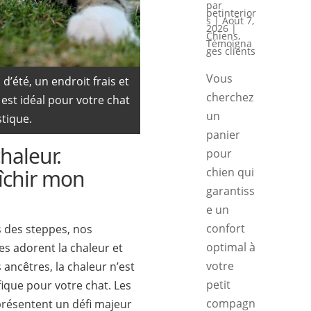
par
petinterior
s
|
Août 7,
2026
|
Chiens
,
Témoigna
ges clients
Vous
’été, un endroit frais et
cherchez
est idéal pour votre chat
un
tique.
panier
chaleur.
pour
îchir mon
chien qui
garantiss
e un
confort
 des steppes, nos
optimal à
s adorent la chaleur et
votre
 ancêtres, la chaleur n’est
petit
ique pour votre chat. Les
compagn
présentent un défi majeur