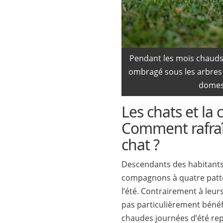
Pendant les mois chauds d
ombragé sous les arbres 
domes
Les chats et la 
Comment rafra
chat ?
Descendants des habitants
compagnons à quatre patte
l’été. Contrairement à leurs
pas particulièrement bénéf
chaudes journées d’été re