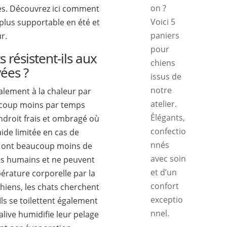
on ?
s. Découvrez ici comment
Voici 5
 plus supportable en été et
paniers
r.
pour
résistent-ils aux
chiens
ées ?
issus de
notre
alement à la chaleur par
atelier.
aucoup moins par temps
Élégants,
droit frais et ombragé où
confectio
aide limitée en cas de
nnés
s ont beaucoup moins de
avec soin
es humains et ne peuvent
et d’un
érature corporelle par la
confort
hiens, les chats cherchent
exceptio
 Ils se toilettent également
nnel.
live humidifie leur pelage