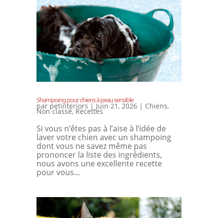
Shampoing pour chiens à peau sensible
par
petinteriors
|
Juin 21, 2026
|
Chiens
,
Non classé
,
Recettes
Si vous n’êtes pas à l’aise à l’idée de
laver votre chien avec un shampoing
dont vous ne savez même pas
prononcer la liste des ingrédients,
nous avons une excellente recette
pour vous…