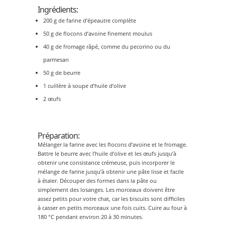
Ingrédients:
200 g de farine d’épeautre complète
50 g de flocons d’avoine finement moulus
40 g de fromage râpé, comme du pecorino ou du
parmesan
50 g de beurre
1 cuillère à soupe d’huile d’olive
2 œufs
Préparation:
Mélanger la farine avec les flocons d’avoine et le fromage.
Battre le beurre avec l’huile d’olive et les œufs jusqu’à
obtenir une consistance crémeuse, puis incorporer le
mélange de farine jusqu’à obtenir une pâte lisse et facile
à étaler. Découper des formes dans la pâte ou
simplement des losanges. Les morceaux doivent être
assez petits pour votre chat, car les biscuits sont difficiles
à casser en petits morceaux une fois cuits. Cuire au four à
180 °C pendant environ 20 à 30 minutes.