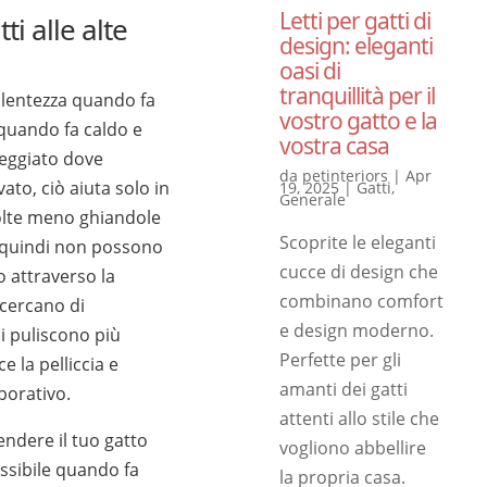
Letti per gatti di
i alle alte
design: eleganti
oasi di
tranquillità per il
 lentezza quando fa
vostro gatto e la
quando fa caldo e
vostra casa
eggiato dove
da
petinteriors
|
Apr
evato, ciò aiuta solo in
19, 2025
|
Gatti
,
Generale
molte meno ghiandole
Scoprite le eleganti
e quindi non possono
cucce di design che
o attraverso la
combinano comfort
 cercano di
e design moderno.
si puliscono più
Perfette per gli
e la pelliccia e
amanti dei gatti
porativo.
attenti allo stile che
rendere il tuo gatto
vogliono abbellire
ssibile quando fa
la propria casa.