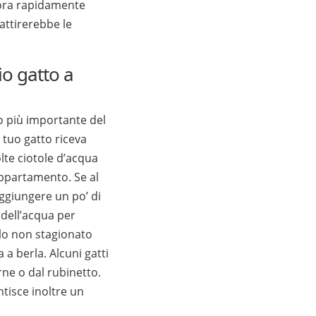
riora rapidamente
 attirerebbe le
o gatto a
o più importante del
l tuo gatto riceva
lte ciotole d’acqua
appartamento. Se al
ggiungere un po’ di
 dell’acqua per
llo non stagionato
 a berla. Alcuni gatti
ne o dal rubinetto.
tisce inoltre un