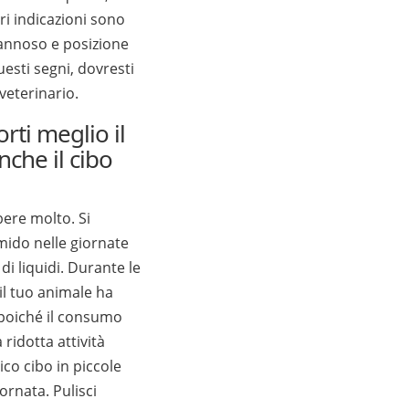
ori indicazioni sono
fannoso e posizione
esti segni, dovresti
eterinario.
rti meglio il
nche il cibo
bere molto. Si
umido nelle giornate
di liquidi. Durante le
il tuo animale ha
 poiché il consumo
 ridotta attività
ico cibo in piccole
ornata. Pulisci