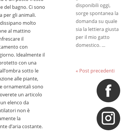
disponibili oggi,
le del bagno. Ci sono
sorge spontanea la
 per gli animali.
domanda su quale
 dissipano molto
sia la lettiera giusta
ione al mattino
per il mio gatto
nfrescare il
domestico. …
rtamento con
giorno. Idealmente il
protetto con una
all’ombra sotto le
« Post precedenti
nzione alle piante,
te ornamentali sono
roverete un articolo
 un elenco da
tilatori non è
damente la
nte d’aria costante.