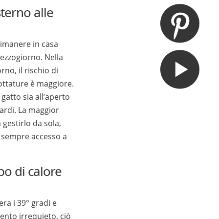
terno alle
 rimanere in casa
mezzogiorno. Nella
no, il rischio di
cottature è maggiore.
 gatto sia all’aperto
tardi. La maggior
 gestirlo da sola,
ia sempre accesso a
po di calore
ra i 39° gradi e
nto irrequieto, ciò