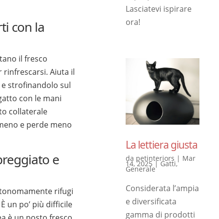
Lasciatevi ispirare
ora!
ti con la
tano il fresco
rinfrescarsi. Aiuta il
e strofinandolo sul
 gatto con le mani
to collaterale
ce meno e perde meno
La lettiera giusta
reggiato e
da
petinteriors
|
Mar
14, 2025
|
Gatti
,
Generale
Considerata l’ampia
autonomamente rifugi
e diversificata
È un po’ più difficile
gamma di prodotti
dea è un posto fresco