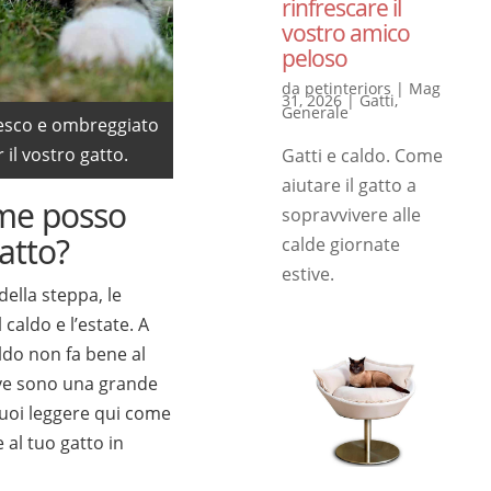
rinfrescare il
vostro amico
peloso
da
petinteriors
|
Mag
31, 2026
|
Gatti
,
Generale
fresco e ombreggiato
r il vostro gatto.
Gatti e caldo. Come
aiutare il gatto a
ome posso
sopravvivere alle
gatto?
calde giornate
estive.
della steppa, le
caldo e l’estate. A
aldo non fa bene al
ive sono una grande
 Puoi leggere qui come
 al tuo gatto in