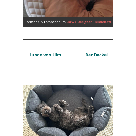
Porkchop & Lambchop im
BOWL Designer-Hundebett
←
Hunde von Ulm
Der Dackel
→