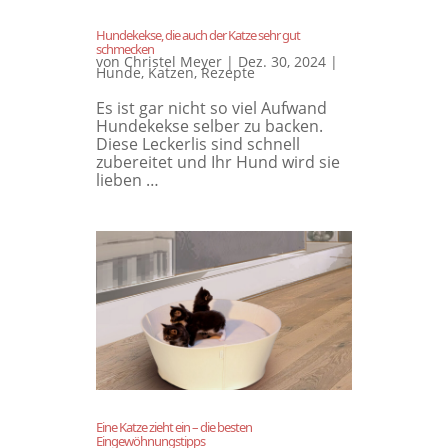
Hundekekse, die auch der Katze sehr gut
schmecken
von
Christel Meyer
|
Dez. 30, 2024
|
Hunde
,
Katzen
,
Rezepte
Es ist gar nicht so viel Aufwand
Hundekekse selber zu backen.
Diese Leckerlis sind schnell
zubereitet und Ihr Hund wird sie
lieben …
Eine Katze zieht ein – die besten
Eingewöhnungstipps