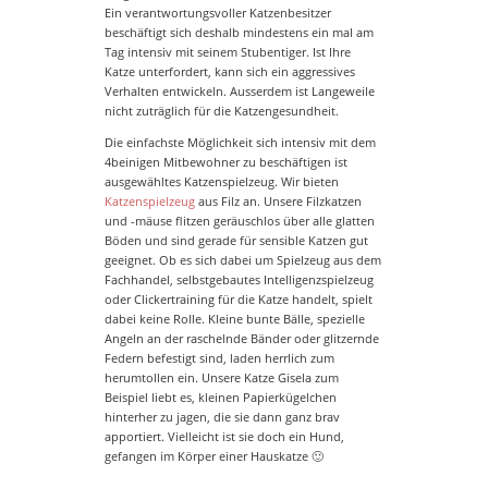
Ein verantwortungsvoller Katzenbesitzer
beschäftigt sich deshalb mindestens ein mal am
Tag intensiv mit seinem Stubentiger. Ist Ihre
Katze unterfordert, kann sich ein aggressives
Verhalten entwickeln. Ausserdem ist Langeweile
nicht zuträglich für die Katzengesundheit.
Die einfachste Möglichkeit sich intensiv mit dem
4beinigen Mitbewohner zu beschäftigen ist
ausgewähltes Katzenspielzeug. Wir bieten
Katzenspielzeug
aus Filz an. Unsere Filzkatzen
und -mäuse flitzen geräuschlos über alle glatten
Böden und sind gerade für sensible Katzen gut
geeignet. Ob es sich dabei um Spielzeug aus dem
Fachhandel, selbstgebautes Intelligenzspielzeug
oder Clickertraining für die Katze handelt, spielt
dabei keine Rolle. Kleine bunte Bälle, spezielle
Angeln an der raschelnde Bänder oder glitzernde
Federn befestigt sind, laden herrlich zum
herumtollen ein. Unsere Katze Gisela zum
Beispiel liebt es, kleinen Papierkügelchen
hinterher zu jagen, die sie dann ganz brav
apportiert. Vielleicht ist sie doch ein Hund,
gefangen im Körper einer Hauskatze 🙂