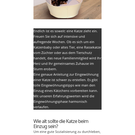
Endlich ist es soweit: eine Katze zieht ein.
Freuen Sie sich auf intensive und
aufregende Wochen. Ob es sich um ein
Katzenbaby oder altes Tier, eine Rassekatze
vom Züchter oder aus dem Tierschutz
handelt, das neue Familienmitglied wird Ihr
Herz und Ihr gemeinsames Zuhause im
Sturm erobern.
Eine genaue Anleitung zur Eingewöhnung
einer Katze ist schwer zu erstellen. Es gibt
tolle Eingewöhnungstipps wie man den
Einzug eines Kätzchens vorbereiten kann.
Mit unseren Erfahrungswerten wird die
Eingewöhnungsphase harmonisch
verlaufen.
Wie alt sollte die Katze beim
Einzug sein?
Um eine gute Sozialisierung zu durchleben,