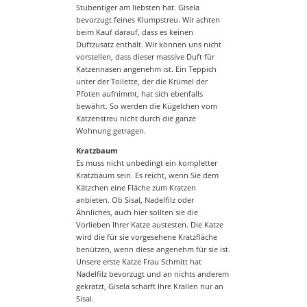
Stubentiger am liebsten hat. Gisela
bevorzugt feines Klumpstreu. Wir achten
beim Kauf darauf, dass es keinen
Duftzusatz enthält. Wir können uns nicht
vorstellen, dass dieser massive Duft für
Katzennasen angenehm ist. Ein Teppich
unter der Toilette, der die Krümel der
Pfoten aufnimmt, hat sich ebenfalls
bewährt. So werden die Kügelchen vom
Katzenstreu nicht durch die ganze
Wohnung getragen.
Kratzbaum
Es muss nicht unbedingt ein kompletter
Kratzbaum sein. Es reicht, wenn Sie dem
Kätzchen eine Fläche zum Kratzen
anbieten. Ob Sisal, Nadelfilz oder
Ähnliches, auch hier sollten sie die
Vorlieben Ihrer Katze austesten. Die Katze
wird die für sie vorgesehene Kratzfläche
benützen, wenn diese angenehm für sie ist.
Unsere erste Katze Frau Schmitt hat
Nadelfilz bevorzugt und an nichts anderem
gekratzt, Gisela schärft Ihre Krallen nur an
Sisal.