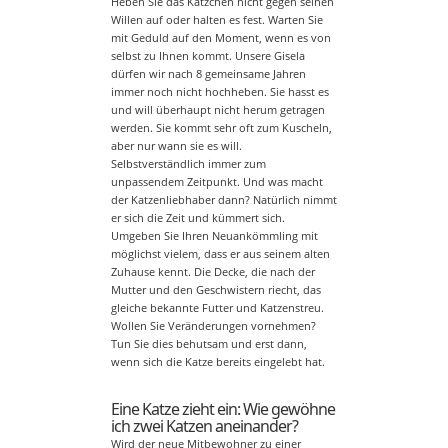
Heben Sie das Kätzchen nicht gegen seinen
Willen auf oder halten es fest. Warten Sie
mit Geduld auf den Moment, wenn es von
selbst zu Ihnen kommt. Unsere Gisela
dürfen wir nach 8 gemeinsame Jahren
immer noch nicht hochheben. Sie hasst es
und will überhaupt nicht herum getragen
werden. Sie kommt sehr oft zum Kuscheln,
aber nur wann sie es will.
Selbstverständlich immer zum
unpassendem Zeitpunkt. Und was macht
der Katzenliebhaber dann? Natürlich nimmt
er sich die Zeit und kümmert sich.
Umgeben Sie Ihren Neuankömmling mit
möglichst vielem, dass er aus seinem alten
Zuhause kennt. Die Decke, die nach der
Mutter und den Geschwistern riecht, das
gleiche bekannte Futter und Katzenstreu.
Wollen Sie Veränderungen vornehmen?
Tun Sie dies behutsam und erst dann,
wenn sich die Katze bereits eingelebt hat.
Eine Katze zieht ein: Wie gewöhne
ich zwei Katzen aneinander?
Wird der neue Mitbewohner zu einer