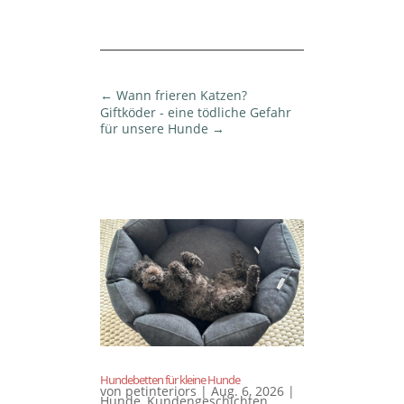
←
Wann frieren Katzen?
Giftköder - eine tödliche Gefahr
für unsere Hunde
→
Hundebetten für kleine Hunde
von
petinteriors
|
Aug. 6, 2026
|
Hunde
,
Kundengeschichten