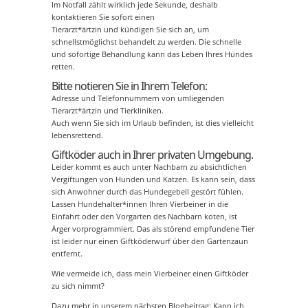
Im Notfall zählt wirklich jede Sekunde, deshalb
kontaktieren Sie sofort einen
Tierarzt*ärtzin und kündigen Sie sich an, um
schnellstmöglichst behandelt zu werden. Die schnelle
und sofortige Behandlung kann das Leben Ihres Hundes
retten.
Bitte notieren Sie in Ihrem Telefon:
Adresse und Telefonnummern von umliegenden
Tierarzt*ärtzin und Tierkliniken.
Auch wenn Sie sich im Urlaub befinden, ist dies vielleicht
lebensrettend.
Giftköder auch in Ihrer privaten Umgebung.
Leider kommt es auch unter Nachbarn zu absichtlichen
Vergiftungen von Hunden und Katzen. Es kann sein, dass
sich Anwohner durch das Hundegebell gestört fühlen.
Lassen Hundehalter*innen Ihren Vierbeiner in die
Einfahrt oder den Vorgarten des Nachbarn koten, ist
Ärger vorprogrammiert. Das als störend empfundene Tier
ist leider nur einen Giftköderwurf über den Gartenzaun
entfernt.
Wie vermeide ich, dass mein Vierbeiner einen Giftköder
zu sich nimmt?
Dazu mehr in unserem nächsten Blogbeitrag: Kann ich