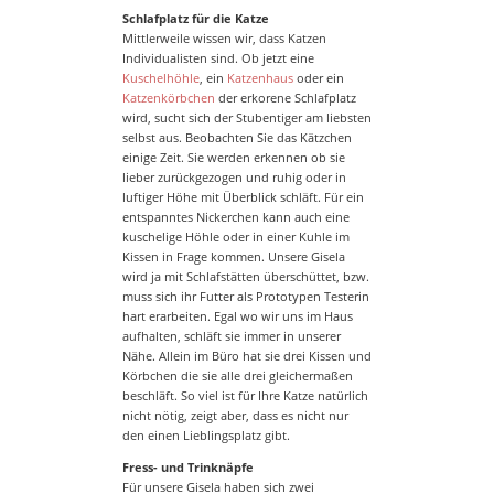
Schlafplatz für die Katze
Mittlerweile wissen wir, dass Katzen
Individualisten sind. Ob jetzt eine
Kuschelhöhle
, ein
Katzenhaus
oder ein
Katzenkörbchen
der erkorene Schlafplatz
wird, sucht sich der Stubentiger am liebsten
selbst aus. Beobachten Sie das Kätzchen
einige Zeit. Sie werden erkennen ob sie
lieber zurückgezogen und ruhig oder in
luftiger Höhe mit Überblick schläft. Für ein
entspanntes Nickerchen kann auch eine
kuschelige Höhle oder in einer Kuhle im
Kissen in Frage kommen. Unsere Gisela
wird ja mit Schlafstätten überschüttet, bzw.
muss sich ihr Futter als Prototypen Testerin
hart erarbeiten. Egal wo wir uns im Haus
aufhalten, schläft sie immer in unserer
Nähe. Allein im Büro hat sie drei Kissen und
Körbchen die sie alle drei gleichermaßen
beschläft. So viel ist für Ihre Katze natürlich
nicht nötig, zeigt aber, dass es nicht nur
den einen Lieblingsplatz gibt.
Fress- und Trinknäpfe
Für unsere Gisela haben sich zwei