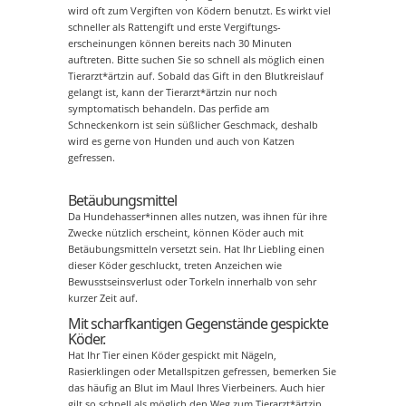
wird oft zum Vergiften von Ködern benutzt. Es wirkt viel
schneller als Rattengift und erste Vergiftungs-
erscheinungen können bereits nach 30 Minuten
auftreten. Bitte suchen Sie so schnell als möglich einen
Tierarzt*ärtzin auf. Sobald das Gift in den Blutkreislauf
gelangt ist, kann der Tierarzt*ärtzin nur noch
symptomatisch behandeln. Das perfide am
Schneckenkorn ist sein süßlicher Geschmack, deshalb
wird es gerne von Hunden und auch von Katzen
gefressen.
Betäubungsmittel
Da Hundehasser*innen alles nutzen, was ihnen für ihre
Zwecke nützlich erscheint, können Köder auch mit
Betäubungsmitteln versetzt sein. Hat Ihr Liebling einen
dieser Köder geschluckt, treten Anzeichen wie
Bewusstseinsverlust oder Torkeln innerhalb von sehr
kurzer Zeit auf.
Mit scharfkantigen Gegenstände gespickte
Köder.
Hat Ihr Tier einen Köder gespickt mit Nägeln,
Rasierklingen oder Metallspitzen gefressen, bemerken Sie
das häufig an Blut im Maul Ihres Vierbeiners. Auch hier
gilt so schnell als möglich den Weg zum Tierarzt*ärtzin