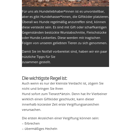
Für uns als Hundeliebhaber*innen ist es unvorstellbar,
aber es gibt Hundehasser*innen, die Giftköder platzieren.
Überall wo Hunde regelmäßig anzutreffen sind, können
diese versteckt sein. Es sind mit Gift oder scharfkantigen
Gegenständen bestückte Wurstabschnitte, Fleischstücke
oder Hunde-Leckerlies. Diese werden mit tragischen
Folgen von unseren geliebten Tieren zu sich genommen.
Damit Sie im Notfall vorbereitet sind, haben wir ein paar
nützliche Tipps für Sie
zusammen gestellt.
Die wichtigste Regel ist:
Auch wenn es nur der kleinste Verdacht ist, zögern Sie
nicht und bringen Sie Ihren
Hund sofort zum Tierarzt*ärtzin. Denn hat Ihr Vierbeiner
wirklich einen Giftköder geschluckt, kann dieser
innerhalb kürzester Zeit erste Vergiftungsanzeichen
verursachen.
Die ersten Anzeichen einer Vergiftung können sein:
– Erbrechen
– übermäßiges Hecheln