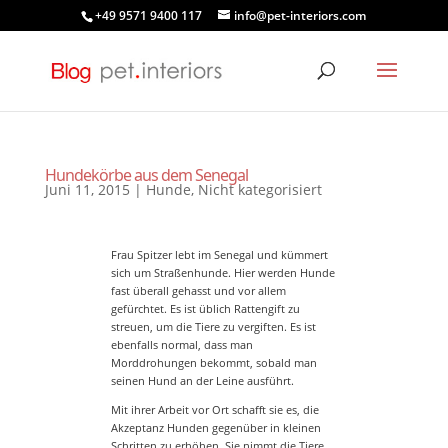
+49 9571 9400 117
info@pet-interiors.com
Hundekörbe aus dem Senegal
Juni 11, 2015
|
Hunde
,
Nicht kategorisiert
Frau Spitzer lebt im Senegal und kümmert
sich um Straßenhunde. Hier werden Hunde
fast überall gehasst und vor allem
gefürchtet. Es ist üblich Rattengift zu
streuen, um die Tiere zu vergiften. Es ist
ebenfalls normal, dass man
Morddrohungen bekommt, sobald man
seinen Hund an der Leine ausführt.
Mit ihrer Arbeit vor Ort schafft sie es, die
Akzeptanz Hunden gegenüber in kleinen
Schritten zu erhöhen. Sie nimmt die Tiere