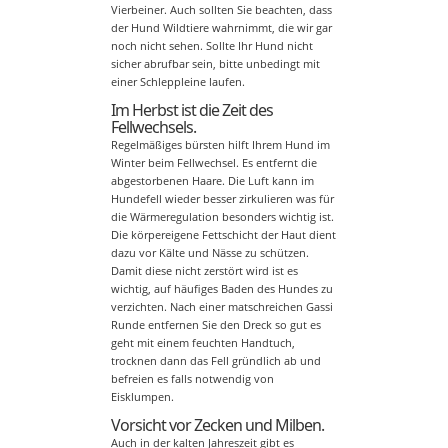
Vierbeiner. Auch sollten Sie beachten, dass
der Hund Wildtiere wahrnimmt, die wir gar
noch nicht sehen. Sollte Ihr Hund nicht
sicher abrufbar sein, bitte unbedingt mit
einer Schleppleine laufen.
Im Herbst ist die Zeit des
Fellwechsels.
Regelmäßiges bürsten hilft Ihrem Hund im
Winter beim Fellwechsel. Es entfernt die
abgestorbenen Haare. Die Luft kann im
Hundefell wieder besser zirkulieren was für
die Wärmeregulation besonders wichtig ist.
Die körpereigene Fettschicht der Haut dient
dazu vor Kälte und Nässe zu schützen.
Damit diese nicht zerstört wird ist es
wichtig, auf häufiges Baden des Hundes zu
verzichten. Nach einer matschreichen Gassi
Runde entfernen Sie den Dreck so gut es
geht mit einem feuchten Handtuch,
trocknen dann das Fell gründlich ab und
befreien es falls notwendig von
Eisklumpen.
Vorsicht vor Zecken und Milben.
Auch in der kalten Jahreszeit gibt es