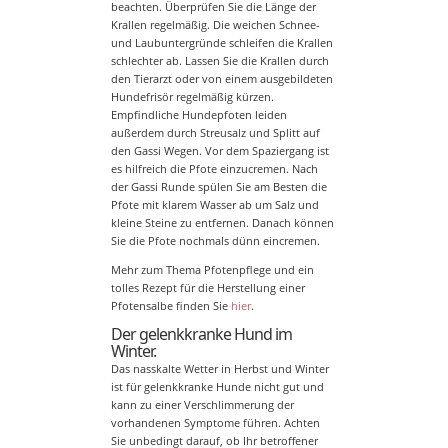
beachten. Überprüfen Sie die Länge der
Krallen regelmäßig. Die weichen Schnee-
und Laubuntergründe schleifen die Krallen
schlechter ab. Lassen Sie die Krallen durch
den Tierarzt oder von einem ausgebildeten
Hundefrisör regelmäßig kürzen.
Empfindliche Hundepfoten leiden
außerdem durch Streusalz und Splitt auf
den Gassi Wegen. Vor dem Spaziergang ist
es hilfreich die Pfote einzucremen. Nach
der Gassi Runde spülen Sie am Besten die
Pfote mit klarem Wasser ab um Salz und
kleine Steine zu entfernen. Danach können
Sie die Pfote nochmals dünn eincremen.
Mehr zum Thema Pfotenpflege und ein
tolles Rezept für die Herstellung einer
Pfotensalbe finden Sie
hier
.
Der gelenkkranke Hund im
Winter.
Das nasskalte Wetter in Herbst und Winter
ist für gelenkkranke Hunde nicht gut und
kann zu einer Verschlimmerung der
vorhandenen Symptome führen. Achten
Sie unbedingt darauf, ob Ihr betroffener