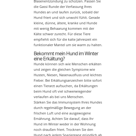
Blasenentzündung zu schützen. Passen Sie
die Gassi Runde der Verfassung Ihres
Hundes an und laufen zurück, sobald der
Hund friert und sich unwohl fühlt. Gerade
kleine, dünne, ältere, kranke und Hunde
mit wenig Behaarung kommen mit der
Kälte schwer zurecht. Für diese Tiere
empfiehlt sich für die kalte Jahreszeit ein
funktionaler Mantel um sie warm zu halten.
Bekommt mein Hund im Winter
eine Erkältung?
Hunde können sich wie Menschen erkälten
und zeigen die gleichen Symptome wie
Husten, Niesen, Nasenausfluss und leichtes
Fieber. Bei Erkältungsanzeichen bitte sofort
einen Tierarzt aufsuchen, da Erkältungen
beim Hund oft viel schwerwiegender
verlaufen als bei uns Menschen.
Stärken Sie das Immunsystem Ihres Hundes
durch regelmäßige Bewegung an der
frischen Luft und eine ausgewogene
Ernährung. Achten Sie darauf, dass Ihr
Hund im Winter weder in der Wohnung
noch draußen friert. Trocknen Sie den
Hund nach jedem Spaziergang gründlich ab