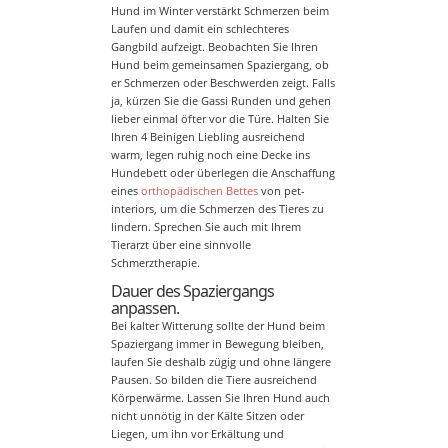
Hund im Winter verstärkt Schmerzen beim
Laufen und damit ein schlechteres
Gangbild aufzeigt. Beobachten Sie Ihren
Hund beim gemeinsamen Spaziergang, ob
er Schmerzen oder Beschwerden zeigt. Falls
ja, kürzen Sie die Gassi Runden und gehen
lieber einmal öfter vor die Türe. Halten Sie
Ihren 4 Beinigen Liebling ausreichend
warm, legen ruhig noch eine Decke ins
Hundebett oder überlegen die Anschaffung
eines
orthopädischen Bettes
von pet-
interiors, um die Schmerzen des Tieres zu
lindern. Sprechen Sie auch mit Ihrem
Tierarzt über eine sinnvolle
Schmerztherapie.
Dauer des Spaziergangs
anpassen.
Bei kalter Witterung sollte der Hund beim
Spaziergang immer in Bewegung bleiben,
laufen Sie deshalb zügig und ohne längere
Pausen. So bilden die Tiere ausreichend
Körperwärme. Lassen Sie Ihren Hund auch
nicht unnötig in der Kälte Sitzen oder
Liegen, um ihn vor Erkältung und