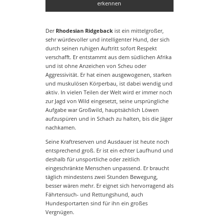
erkennen
Der
Rhodesian Ridgeback
ist ein mittelgroßer,
sehr würdevoller und intelligenter Hund, der sich
durch seinen ruhigen Auftritt sofort Respekt
verschafft. Er entstammt aus dem südlichen Afrika
und ist ohne Anzeichen von Scheu oder
Aggressivität. Er hat einen ausgewogenen, starken
und muskulösen Körperbau, ist dabei wendig und
aktiv. In vielen Teilen der Welt wird er immer noch
zur Jagd von Wild eingesetzt, seine ursprüngliche
Aufgabe war Großwild, hauptsächlich Löwen
aufzuspüren und in Schach zu halten, bis die Jäger
nachkamen.
Seine Kraftreserven und Ausdauer ist heute noch
entsprechend groß. Er ist ein echter Laufhund und
deshalb für unsportliche oder zeitlich
eingeschränkte Menschen unpassend. Er braucht
täglich mindestens zwei Stunden Bewegung,
besser wären mehr. Er eignet sich hervorragend als
Fährtensuch- und Rettungshund, auch
Hundesportarten sind für ihn ein großes
Vergnügen.