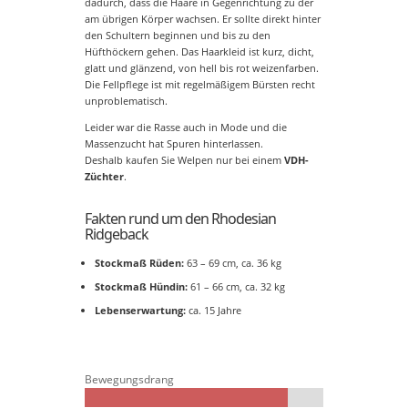
dadurch, dass die Haare in Gegenrichtung zu der
am übrigen Körper wachsen. Er sollte direkt hinter
den Schultern beginnen und bis zu den
Hüfthöckern gehen. Das Haarkleid ist kurz, dicht,
glatt und glänzend, von hell bis rot weizenfarben.
Die Fellpflege ist mit regelmäßigem Bürsten recht
unproblematisch.
Leider war die Rasse auch in Mode und die
Massenzucht hat Spuren hinterlassen.
Deshalb kaufen Sie Welpen nur bei einem
VDH-
Züchter
.
Fakten rund um den Rhodesian
Ridgeback
Stockmaß Rüden:
63 – 69 cm, ca. 36 kg
Stockmaß Hündin:
61 – 66 cm, ca. 32 kg
Lebenserwartung:
ca. 15 Jahre
Bewegungsdrang