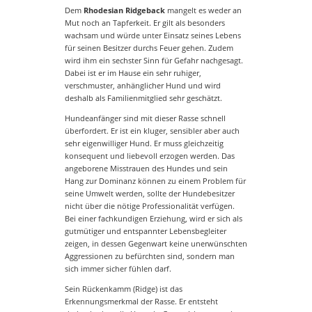
Dem
Rhodesian Ridgeback
mangelt es weder an
Mut noch an Tapferkeit. Er gilt als besonders
wachsam und würde unter Einsatz seines Lebens
für seinen Besitzer durchs Feuer gehen. Zudem
wird ihm ein sechster Sinn für Gefahr nachgesagt.
Dabei ist er im Hause ein sehr ruhiger,
verschmuster, anhänglicher Hund und wird
deshalb als Familienmitglied sehr geschätzt.
Hundeanfänger sind mit dieser Rasse schnell
überfordert. Er ist ein kluger, sensibler aber auch
sehr eigenwilliger Hund. Er muss gleichzeitig
konsequent und liebevoll erzogen werden. Das
angeborene Misstrauen des Hundes und sein
Hang zur Dominanz können zu einem Problem für
seine Umwelt werden, sollte der Hundebesitzer
nicht über die nötige Professionalität verfügen.
Bei einer fachkundigen Erziehung, wird er sich als
gutmütiger und entspannter Lebensbegleiter
zeigen, in dessen Gegenwart keine unerwünschten
Aggressionen zu befürchten sind, sondern man
sich immer sicher fühlen darf.
Sein Rückenkamm (Ridge) ist das
Erkennungsmerkmal der Rasse. Er entsteht