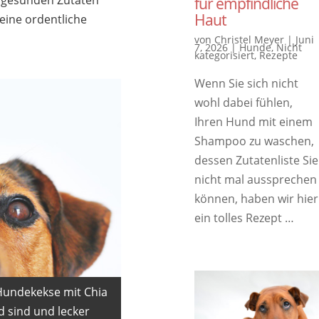
n gesunden Zutaten
für empfindliche
Haut
eine ordentliche
von
Christel Meyer
|
Juni
7, 2026
|
Hunde
,
Nicht
kategorisiert
,
Rezepte
Wenn Sie sich nicht
wohl dabei fühlen,
Ihren Hund mit einem
Shampoo zu waschen,
dessen Zutatenliste Sie
nicht mal aussprechen
können, haben wir hier
ein tolles Rezept …
Hundekekse mit Chia
d sind und lecker