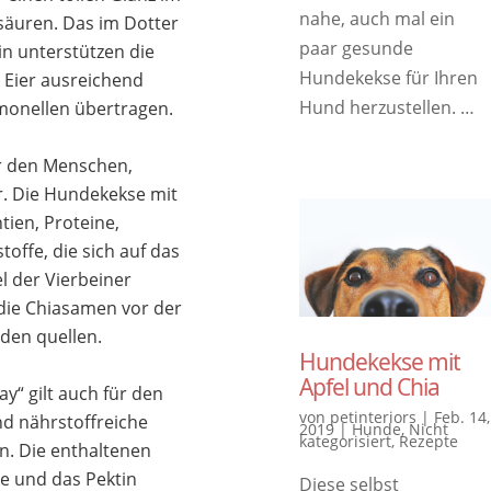
nahe, auch mal ein
tsäuren. Das im Dotter
paar gesunde
in unterstützen die
Hundekekse für Ihren
e Eier ausreichend
Hund herzustellen. …
lmonellen übertragen.
ür den Menschen,
r. Die Hundekekse mit
tien, Proteine,
toffe, die sich auf das
 der Vierbeiner
s die Chiasamen vor der
den quellen.
Hundekekse mit
Apfel und Chia
ay“ gilt auch für den
von
petinteriors
|
Feb. 14,
nd nährstoffreiche
2019
|
Hunde
,
Nicht
kategorisiert
,
Rezepte
on. Die enthaltenen
e und das Pektin
Diese selbst