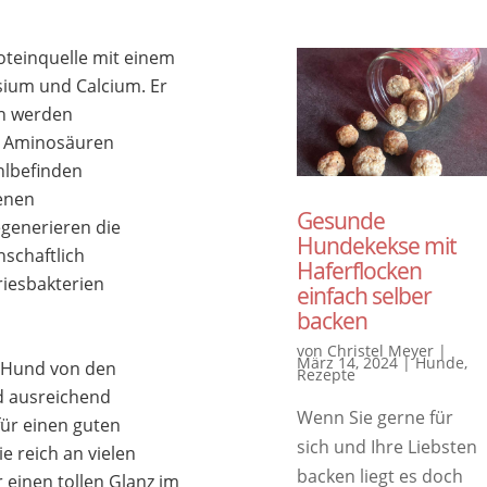
oteinquelle mit einem
sium und Calcium. Er
ln werden
en Aminosäuren
hlbefinden
tenen
Gesunde
egenerieren die
Hundekekse mit
nschaftlich
Haferflocken
iesbakterien
einfach selber
backen
von
Christel Meyer
|
März 14, 2024
|
Hunde
,
r Hund von den
Rezepte
nd ausreichend
Wenn Sie gerne für
für einen guten
sich und Ihre Liebsten
e reich an vielen
backen liegt es doch
 einen tollen Glanz im