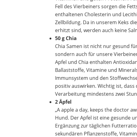
Fell des Vierbeiners sorgen die Fet
enthaltenen Cholesterin und Lecith
Zellbildung. Da in unserem Keks di
erhitzt sind, werden auch keine Sa
50 g Chia
Chia Samen ist nicht nur gesund f
sondern auch für unsere Vierbeine
Apfel und Chia enthalten Antioxidan
Ballaststoffe, Vitamine und Minerals
Immunsystem und den Stoffwechsel
positiv auswirken. Wichtig ist, das
Verarbeitung mindestens zwei Stun
2 Äpfel
„A apple a day, keeps the doctor aw
Hund. Der Apfel ist eine gesunde u
Ergänzung zur täglichen Futterrati
sekundären Pflanzenstoffe, Vitamin