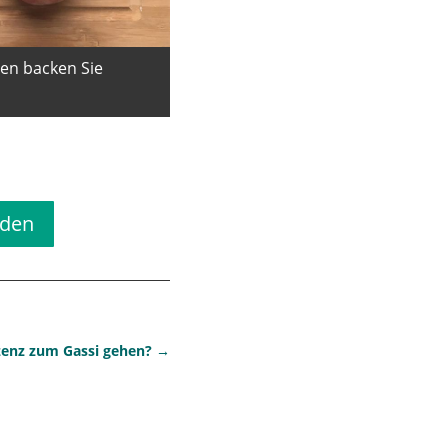
en backen Sie
ekeks
aden
zenz zum Gassi gehen?
→