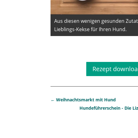
Aus diesen wenigen gesunden Zutat
Lieblings-Kekse für Ihren Hund.
Rezept Hund
Rezept downlo
←
Weihnachtsmarkt mit Hund
Hundeführerschein - Die Li