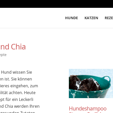
HUNDE
KATZEN
REZE
und Chia
epte
n Hund wissen Sie
n ist. Sie können
tieres eingehen, zum
alität achten. Heute
pt für ein Leckerli
nd Chia werden Ihren
Hundeshampoo