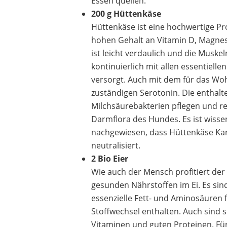
Essen quellen.
200 g Hüttenkäse
Hüttenkäse ist eine hochwertige Pr
hohen Gehalt an Vitamin D, Magne
ist leicht verdaulich und die Muske
kontinuierlich mit allen essentiell
versorgt. Auch mit dem für das Wo
zuständigen Serotonin. Die enthal
Milchsäurebakterien pflegen und r
Darmflora des Hundes. Es ist wisse
nachgewiesen, dass Hüttenkäse Kar
neutralisiert.
2 Bio Eier
Wie auch der Mensch profitiert de
gesunden Nährstoffen im Ei. Es si
essenzielle Fett- und Aminosäuren 
Stoffwechsel enthalten. Auch sind si
Vitaminen und guten Proteinen. Für