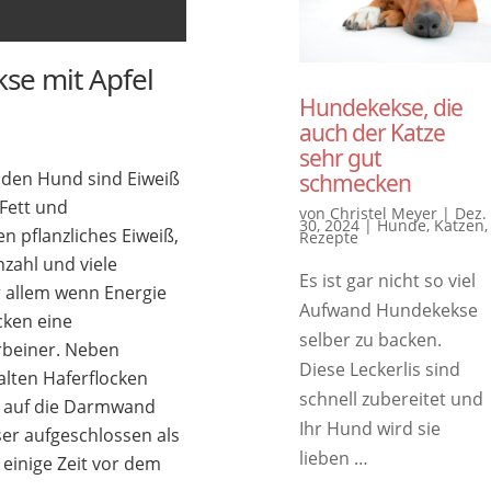
se mit Apfel
Hundekekse, die
auch der Katze
sehr gut
 den Hund sind Eiweiß
schmecken
 Fett und
von
Christel Meyer
|
Dez.
30, 2024
|
Hunde
,
Katzen
,
n pflanzliches Eiweiß,
Rezepte
nzahl und viele
Es ist gar nicht so viel
r allem wenn Energie
Aufwand Hundekekse
cken eine
selber zu backen.
rbeiner. Neben
Diese Leckerlis sind
alten Haferflocken
schnell zubereitet und
d auf die Darmwand
Ihr Hund wird sie
ser aufgeschlossen als
lieben …
 einige Zeit vor dem