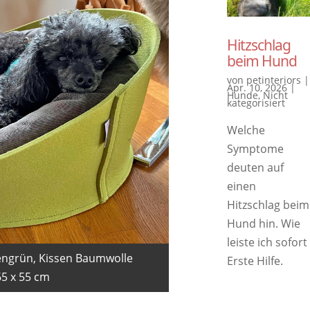
Hitzschlag
beim Hund
von
petinteriors
|
Apr. 10, 2026
|
Hunde
,
Nicht
kategorisiert
Welche
Symptome
deuten auf
einen
Hitzschlag beim
Hund hin. Wie
leiste ich sofort
engrün, Kissen Baumwolle
Erste Hilfe.
65 x 55 cm