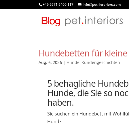
+49 9571 9400 117
info@pet-interiors.com
Hundebetten für klein
Aug. 6, 2026
|
Hunde
,
Kundengeschichten
5 behagliche Hundebe
Hunde, die Sie so no
haben.
Sie suchen ein Hundebett mit Wohlfüh
Hund?