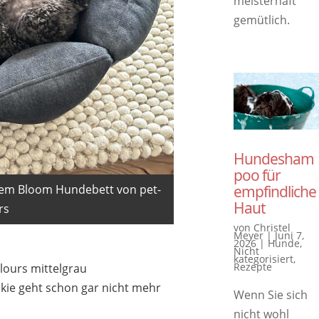
meisterhaft
gemütlich.
Hundesham
poo für
empfindliche
einem Bloom Hundebett von pet-
Haut
rs
von
Christel
Meyer
|
Juni 7,
2026
|
Hunde
,
Nicht
kategorisiert
,
Rezepte
ours mittelgrau
ookie geht schon gar nicht mehr
Wenn Sie sich
nicht wohl