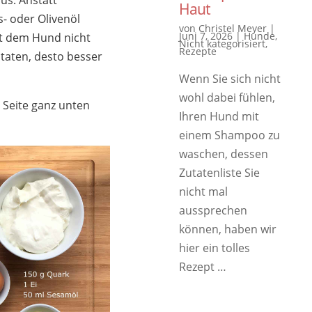
us. Anstatt
Haut
- oder Olivenöl
von
Christel Meyer
|
Juni 7, 2026
|
Hunde
,
t dem Hund nicht
Nicht kategorisiert
,
Rezepte
utaten, desto besser
Wenn Sie sich nicht
wohl dabei fühlen,
 Seite ganz unten
Ihren Hund mit
einem Shampoo zu
waschen, dessen
Zutatenliste Sie
nicht mal
aussprechen
können, haben wir
hier ein tolles
Rezept …