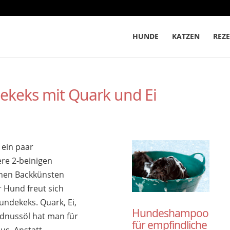
HUNDE
KATZEN
REZE
ekeks mit Quark und Ei
 ein paar
re 2-beinigen
inen Backkünsten
 Hund freut sich
ndekeks. Quark, Ei,
Hundeshampoo
rdnussöl hat man für
für empfindliche