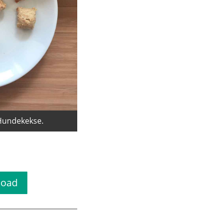
 Hundekekse.
t
load