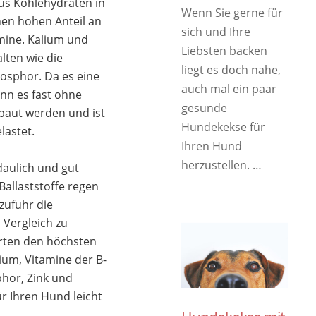
us Kohlehydraten in
Wenn Sie gerne für
nen hohen Anteil an
sich und Ihre
mine. Kalium und
Liebsten backen
ten wie die
liegt es doch nahe,
osphor. Da es eine
auch mal ein paar
nn es fast ohne
gesunde
ebaut werden und ist
Hundekekse für
lastet.
Ihren Hund
herzustellen. …
daulich und gut
allaststoffe regen
zufuhr die
 Vergleich zu
rten den höchsten
um, Vitamine der B-
hor, Zink und
ür Ihren Hund leicht