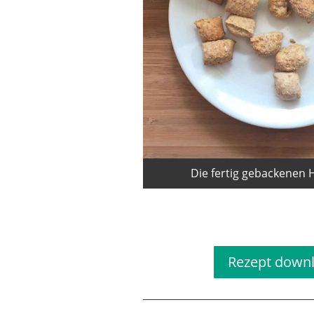
Die fertig gebackenen
Rezep
Rezept down