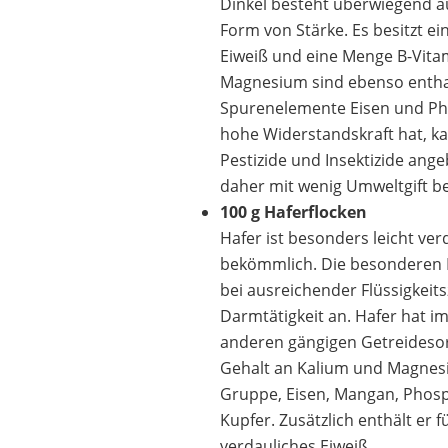
Dinkel besteht überwiegend a
Form von Stärke. Es besitzt ei
Eiweiß und eine Menge B-Vita
Magnesium sind ebenso enthal
Spurenelemente Eisen und Ph
hohe Widerstandskraft hat, ka
Pestizide und Insektizide ang
daher mit wenig Umweltgift be
100 g Haferflocken
Hafer ist besonders leicht ver
bekömmlich. Die besonderen B
bei ausreichender Flüssigkeits
Darmtätigkeit an. Hafer hat im
anderen gängigen Getreideso
Gehalt an Kalium und Magnesi
Gruppe, Eisen, Mangan, Phosp
Kupfer. Zusätzlich enthält er f
verdauliches Eiweiß.