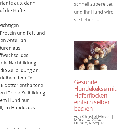
riante aus, dann
schnell zubereitet
f die Hüfte.
und Ihr Hund wird
sie lieben …
wichtigen
 Protein und Fett und
en Anteil an
äuren aus.
fwechsel des
 die Nachbildung
ie Zellbildung an.
rleihen dem Fell
Gesunde
 Eidotter enthaltene
Hundekekse mit
n für die Zellbildung
Haferflocken
 dem Hund nur
einfach selber
ll, im Hundekeks
backen
von
Christel Meyer
|
März 14, 2024
|
Hunde
,
Rezepte