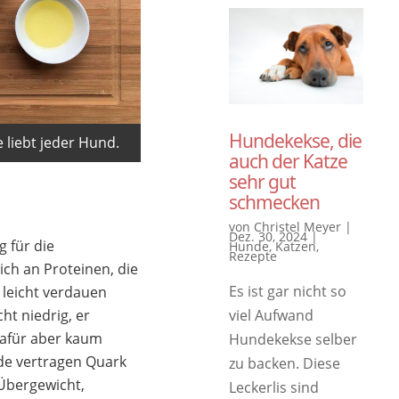
Hundekekse, die
liebt jeder Hund.
auch der Katze
sehr gut
schmecken
von
Christel Meyer
|
Dez. 30, 2024
|
g für die
Hunde
,
Katzen
,
Rezepte
ch an Proteinen, die
Es ist gar nicht so
 leicht verdauen
viel Aufwand
ht niedrig, er
dafür aber kaum
Hundekekse selber
de vertragen Quark
zu backen. Diese
 Übergewicht,
Leckerlis sind