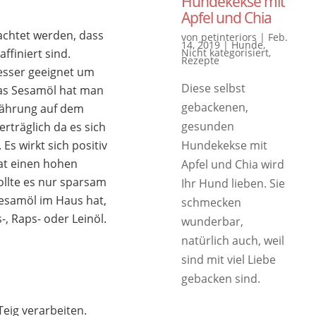
Hundekekse mit
Apfel und Chia
eachtet werden, dass
von
petinteriors
|
Feb.
14, 2019
|
Hunde
,
affiniert sind.
Nicht kategorisiert
,
Rezepte
besser geeignet um
Diese selbst
Das Sesamöl hat man
gebackenen,
nährung auf dem
gesunden
erträglich da es sich
 Es wirkt sich positiv
Hundekekse mit
hat einen hohen
Apfel und Chia wird
ollte es nur sparsam
Ihr Hund lieben. Sie
Sesamöl im Haus hat,
schmecken
-, Raps- oder Leinöl.
wunderbar,
natürlich auch, weil
sind mit viel Liebe
gebacken sind.
Teig verarbeiten.