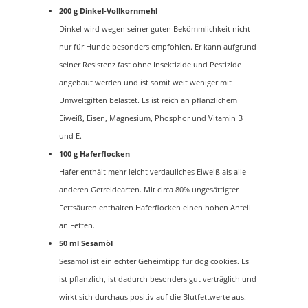
200 g Dinkel-Vollkornmehl
Dinkel wird wegen seiner guten Bekömmlichkeit nicht
nur für Hunde besonders empfohlen. Er kann aufgrund
seiner Resistenz fast ohne Insektizide und Pestizide
angebaut werden und ist somit weit weniger mit
Umweltgiften belastet. Es ist reich an pflanzlichem
Eiweiß, Eisen, Magnesium, Phosphor und Vitamin B
und E.
100 g Haferflocken
Hafer enthält mehr leicht verdauliches Eiweiß als alle
anderen Getreidearten. Mit circa 80% ungesättigter
Fettsäuren enthalten Haferflocken einen hohen Anteil
an Fetten.
50 ml Sesamöl
Sesamöl ist ein echter Geheimtipp für dog cookies. Es
ist pflanzlich, ist dadurch besonders gut verträglich und
wirkt sich durchaus positiv auf die Blutfettwerte aus.