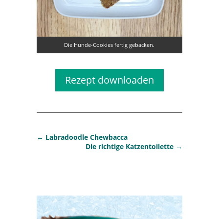
Die Hunde-Cookies fertig gebacken.
Rezept downloaden
←
Labradoodle Chewbacca
Die richtige Katzentoilette
→