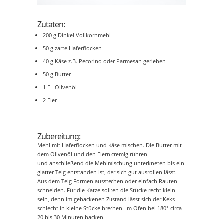
Zutaten:
200 g Dinkel Vollkornmehl
50 g zarte Haferflocken
40 g Käse z.B. Pecorino oder Parmesan gerieben
50 g Butter
1 EL Olivenöl
2 Eier
Zubereitung:
Mehl mit Haferflocken und Käse mischen. Die Butter mit
dem Olivenöl und den Eiern cremig rühren
und anschließend die Mehlmischung unterkneten bis ein
glatter Teig entstanden ist, der sich gut ausrollen lässt.
Aus dem Teig Formen ausstechen oder einfach Rauten
schneiden. Für die Katze sollten die Stücke recht klein
sein, denn im gebackenen Zustand lässt sich der Keks
schlecht in kleine Stücke brechen. Im Ofen bei 180° circa
20 bis 30 Minuten backen.